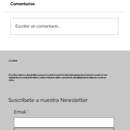
Comentarios
Escribir un comentario...
Voces y caminos del patrimonio
intangible - Boletín #2 del proyecto
Miretage
LA XIXA
En La Xixa, creamos y desarrollamos proyectos de Innovación Social Creativa para la transformación social. Con una
mirada Interseccional, defendemos valores indispensables como la Interculturalidad, la diversidad y la conciencia
crítica.
Suscríbete a nuestra Newsletter
Email
*