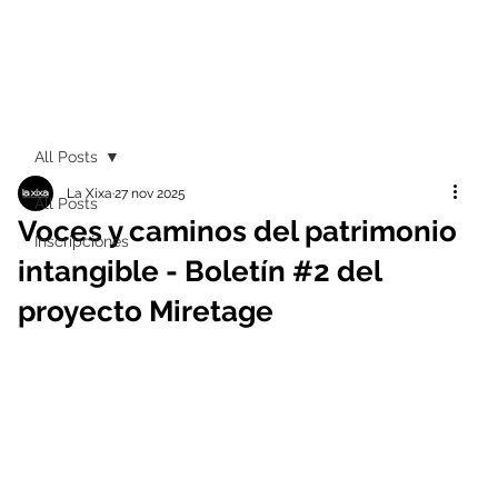
All Posts
La Xixa
27 nov 2025
All Posts
Voces y caminos del patrimonio
Inscripciones
intangible - Boletín #2 del
proyecto Miretage