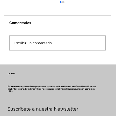
Comentarios
Escribir un comentario...
Noviembre para crear, compartir y
transformar
LA XIXA
En La Xixa, creamos y desarrollamos proyectos de Innovación Social Creativa para la transformación social. Con una
mirada Interseccional, defendemos valores indispensables como la Interculturalidad, la diversidad y la conciencia
crítica.
Suscríbete a nuestra Newsletter