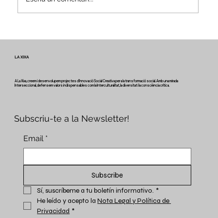
Veus i camins del patrimoni intangible
- Butlletí #2 del projecte Miretage
LA XIXA
A La Xixa, creem i desenvolupem projectes d'Innovació Social Creativa per a la transformació social. Amb una mirada
Interseccional, defensem valors indispensables com la Interculturalitat, la diversitat i la consciència crítica.
Subscriu-te a la Newsletter!
Email
*
Subscribe
Sí, suscríbeme a tu boletín informativo.
*
He leído y acepto la 
Nota Legal y Política de 
Privacidad
*