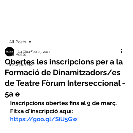
All Posts
La Xixa
Feb 23, 2017
All Posts
Obertes les inscripcions per a la
Inscripcions
Formació de Dinamitzadors/es
de Teatre Fòrum Interseccional -
5a e
Inscripcions obertes fins al 9 de març. 
Fitxa d'inscripció aquí: 
https://goo.gl/SiU5Gw