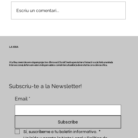
Escriu un comentari...
Veus i camins del patrimoni intangible
- Butlletí #2 del projecte Miretage
LA XIXA
A La Xixa, creem i desenvolupem projectes d'Innovació Social Creativa per a la transformació social. Amb una mirada
Interseccional, defensem valors indispensables com la Interculturalitat, la diversitat i la consciència crítica.
Subscriu-te a la Newsletter!
Email
*
Subscribe
Sí, suscríbeme a tu boletín informativo.
*