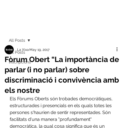
All Posts
La Xixa
May 19, 2017
All Posts
Fòrum Obert “La importància de
Inscripcions
parlar (i no parlar) sobre
discriminació i convivència amb
els nostre
Els Fòrums Oberts són trobades democràtiques, 
estructurades i presencials en els quals totes les 
persones s'haurien de sentir representades. Són 
facilitats d'una manera "profundament" 
democràtica, la qual cosa significa que és un 