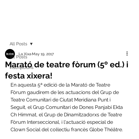
All Posts
La Xixa
May 19, 2017
All Posts
Marató de teatre fòrum (5º ed.) i
Inscripcions
festa xixera!
En aquesta 5ª edició de la Marató de Teatre 
Fòrum gaudirem de les actuacions del Grup de 
Teatre Comunitari de Ciutat Meridiana Punt i 
Seguit, el Grup Comunitari de Dones Panjabi Ekta 
Ch Himmat, el Grup de Dinamitzadorxs de Teatre 
Fòrum Interseccional, i l'actuació especial de 
Clown Social del col·lectiu francès Globe Théâtre.