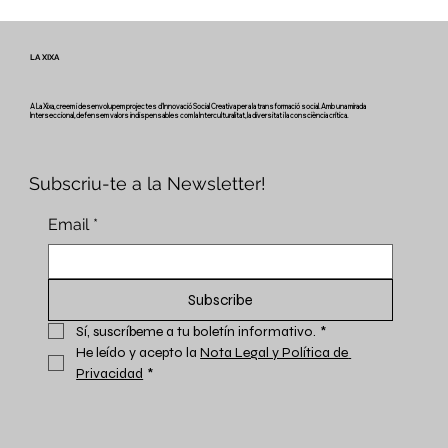
Veus i camins del patrimoni intangible
- Butlletí #2 del projecte Miretage
LA XIXA
A La Xixa, creem i desenvolupem projectes d'Innovació Social Creativa per a la transformació social. Amb una mirada
Interseccional, defensem valors indispensables com la Interculturalitat, la diversitat i la consciència crítica.
Subscriu-te a la Newsletter!
Email
*
Subscribe
Sí, suscríbeme a tu boletín informativo.
*
He leído y acepto la 
Nota Legal y Política de 
Privacidad
*