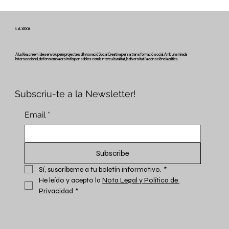
Veus i camins del patrimoni intangible
- Butlletí #2 del projecte Miretage
LA XIXA
A La Xixa, creem i desenvolupem projectes d'Innovació Social Creativa per a la transformació social. Amb una mirada
Interseccional, defensem valors indispensables com la Interculturalitat, la diversitat i la consciència crítica.
Subscriu-te a la Newsletter!
Email
*
Subscribe
Sí, suscríbeme a tu boletín informativo.
*
He leído y acepto la 
Nota Legal y Política de 
Privacidad
*