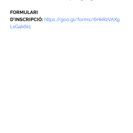
FORMULARI 
D'INSCRIPCIÓ:
https://goo.gl/forms/6HkR2VAXg
LxG4k6k1