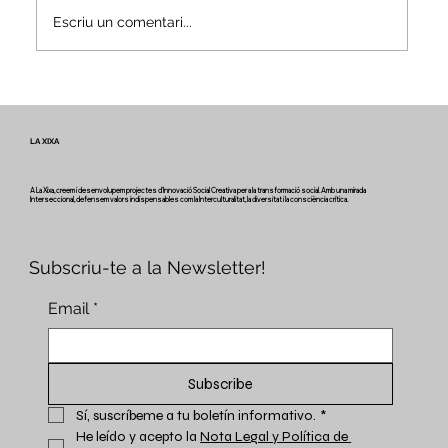
Escriu un comentari...
Veus i camins del patrimoni intangible
- Butlletí #2 del projecte Miretage
LA XIXA
A La Xixa, creem i desenvolupem projectes d'Innovació Social Creativa per a la transformació social. Amb una mirada
Interseccional, defensem valors indispensables com la Interculturalitat, la diversitat i la consciència crítica.
Subscriu-te a la Newsletter!
Email
*
Subscribe
Sí, suscríbeme a tu boletín informativo.
*
He leído y acepto la 
Nota Legal y Política de 