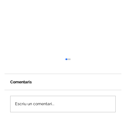
Comentaris
Escriu un comentari...
Veus i camins del patrimoni intangible