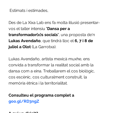
 Estimats i estimades,
Des de La Xixa Lab ens fa molta il·lusió presentar-
vos el taller intensiu 
'Dansa per a 
transformador(x)s socials'
, una proposta de'n 
Lukas Avendaño
, que tindrà lloc el 
6, 7 i 8 de 
juliol a Olot
 (La Garrotxa).
Lukas Avendaño, artista mexicà muxhe, ens 
convida a transformar la realitat social amb la 
dansa com a eina. Treballarem el cos biològic, 
cos escènic, cos culturalment construït, la 
memòria ètnica i la territorialitat.
Consulteu el programa complet a 
goo.gl/RD3ngZ