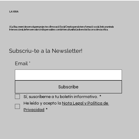
- Butlletí #2 del projecte Miretage
LA XIXA
A La Xixa, creem i desenvolupem projectes d'Innovació Social Creativa per a la transformació social. Amb una mirada
Interseccional, defensem valors indispensables com la Interculturalitat, la diversitat i la consciència crítica.
Subscriu-te a la Newsletter!
Email
*
Subscribe
Sí, suscríbeme a tu boletín informativo.
*
He leído y acepto la 
Nota Legal y Política de 
Privacidad
*