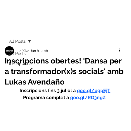
All Posts
La Xixa
Jun 8, 2018
All Posts
Inscripcions obertes! 'Dansa per
Inscripcions
a transformador(x)s socials' amb
Lukas Avendaño
Inscripcions fins 3 juliol a 
goo.gl/bgpEjT
Programa complet a 
goo.gl/RD3ngZ 