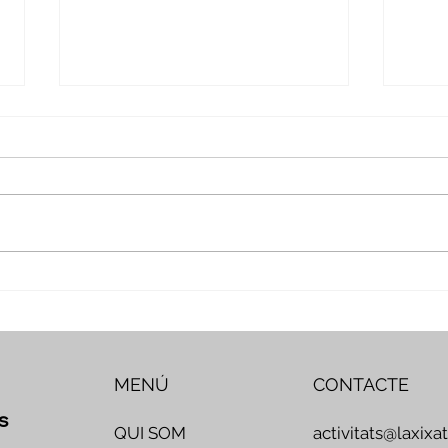
Veus i camins del patrimoni
Nove
intangible - Butlletí #2 del
comp
projecte Miretage
MENÚ
CONTACTE
s
activitats@laxixa
QUI SOM