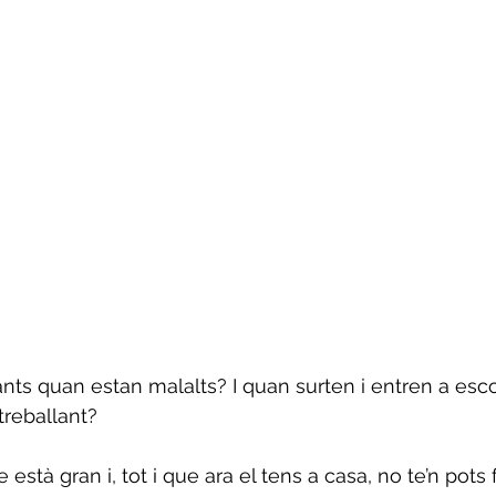
ants quan estan malalts? I quan surten i entren a esco
treballant?
està gran i, tot i que ara el tens a casa, no te’n pots f