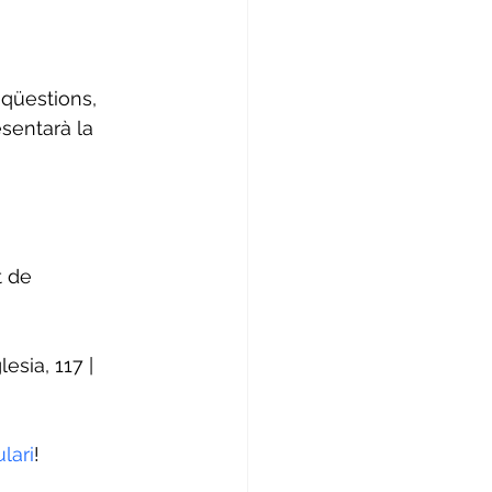
 
 qüestions, 
sentarà la 
 de 
esia, 117 | 
lari
!