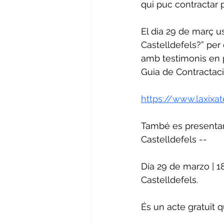
qui puc contractar p
El dia 29 de març u
Castelldefels?” per
amb testimonis en p
Guia de Contractaci
https://www.laxixat
També es presentar
Castelldefels --
Día 29 de marzo | 18
Castelldefels.
És un acte gratuït q