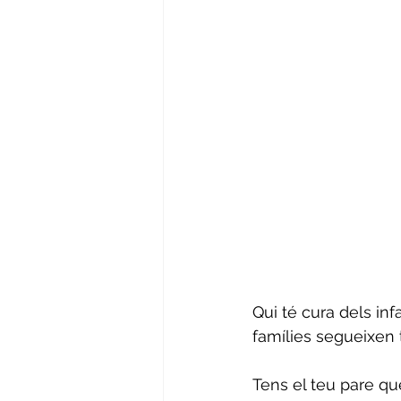
Qui té cura dels inf
famílies segueixen 
Tens el teu pare que 