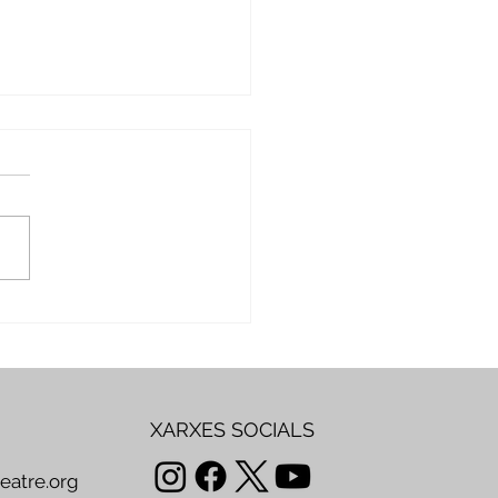
mbre per crear,
artir i transformar
XARXES SOCIALS
teatre.org