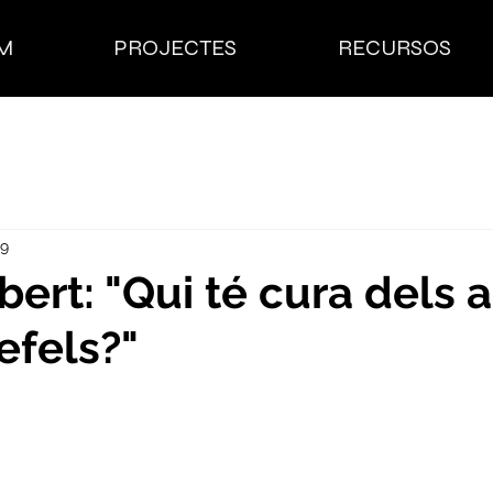
M
PROJECTES
RECURSOS
19
ert: "Qui té cura dels a
efels?"