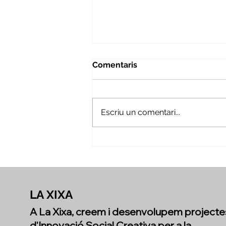
Comentaris
Escriu un comentari...
Mirant enrere per
reconèixer tot el que hem
creat juntes
LA XIXA
A La Xixa, creem i desenvolupem projecte
d'Innovació Social Creativa per a la