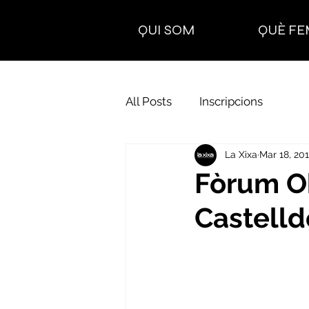
QUI SOM
QUÈ FE
All Posts
Inscripcions
La Xixa
Mar 18, 20
Fòrum Ob
Castelld