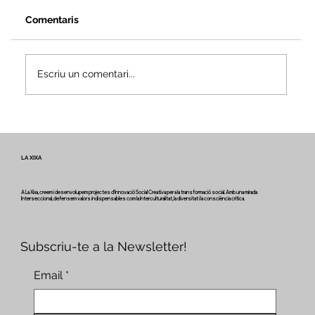
Comentaris
Escriu un comentari...
Veus i camins del patrimoni intangible
- Butlletí #2 del projecte Miretage
LA XIXA
A La Xixa, creem i desenvolupem projectes d'Innovació Social Creativa per a la transformació social. Amb una mirada
Interseccional, defensem valors indispensables com la Interculturalitat, la diversitat i la consciència crítica.
Subscriu-te a la Newsletter!
Email
*