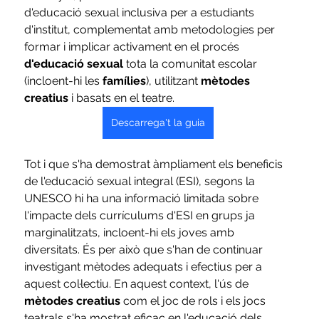
d'educació sexual inclusiva per a estudiants 
d'institut, complementat amb metodologies per 
formar i implicar activament en el procés 
d'educació sexual
 tota la comunitat escolar 
(incloent-hi les 
famílies
), utilitzant 
mètodes 
creatius
 i basats en el teatre.
Descarrega't la guia
Tot i que s'ha demostrat àmpliament els beneficis 
de l'educació sexual integral (ESI), segons la 
UNESCO hi ha una informació limitada sobre 
l'impacte dels currículums d'ESI en grups ja 
marginalitzats, incloent-hi els joves amb 
diversitats. És per això que s'han de continuar 
investigant mètodes adequats i efectius per a 
aquest col·lectiu. En aquest context, l'ús de 
mètodes creatius
 com el joc de rols i els jocs 
teatrals s'ha mostrat eficaç en l'educació dels 