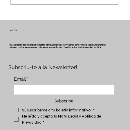
Veus i camins del patrimoni intangible
- Butlletí #2 del projecte Miretage
LA XIXA
A La Xixa, creem i desenvolupem projectes d'Innovació Social Creativa per a la transformació social. Amb una mirada
Interseccional, defensem valors indispensables com la Interculturalitat, la diversitat i la consciència crítica.
Subscriu-te a la Newsletter!
Email
*
Subscribe
Sí, suscríbeme a tu boletín informativo.
*
He leído y acepto la 
Nota Legal y Política de 
Privacidad
*