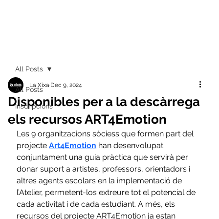
All Posts
La Xixa
Dec 9, 2024
All Posts
Disponibles per a la descàrrega
Inscripcions
els recursos ART4Emotion
Les 9 organitzacions sòciess que formen part del 
projecte 
Art4Emotion
 han desenvolupat 
conjuntament una guia pràctica que servirà per 
donar suport a artistes, professors, orientadors i 
altres agents escolars en la implementació de 
l’Atelier, permetent-los extreure tot el potencial de 
cada activitat i de cada estudiant. A més, els 
recursos del projecte ART4Emotion ja estan 