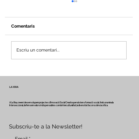
Comentaris
Escriu un comentari...
Veus i camins del patrimoni intangible
- Butlletí #2 del projecte Miretage
LA XIXA
A La Xixa, creem i desenvolupem projectes d'Innovació Social Creativa per a la transformació social. Amb una mirada
Interseccional, defensem valors indispensables com la Interculturalitat, la diversitat i la consciència crítica.
Subscriu-te a la Newsletter!
Email
*