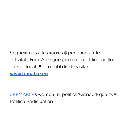
Segueix-nos a les xarxes 🌐 per conèixer les 
activitats Fem-Able que pròximament tindran lloc 
a nivell local!💬 I no t'oblidis de visitar 
www.femable.eu
#FEMABLE
#women_in_politics#GenderEquality#
PoliticalParticipation