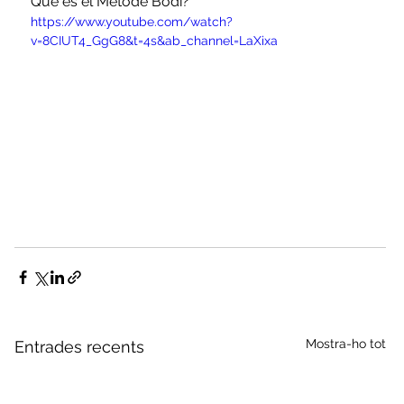
Què és el Mètode Bodi?
https://www.youtube.com/watch?
v=8CIUT4_GgG8&t=4s&ab_channel=LaXixa
Mostra-ho tot
Entrades recents