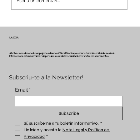
Escriu un comentari...
Veus i camins del patrimoni intangible
- Butlletí #2 del projecte Miretage
LA XIXA
A La Xixa, creem i desenvolupem projectes d'Innovació Social Creativa per a la transformació social. Amb una mirada
Interseccional, defensem valors indispensables com la Interculturalitat, la diversitat i la consciència crítica.
Subscriu-te a la Newsletter!
Email
*
Subscribe
Sí, suscríbeme a tu boletín informativo.
*
He leído y acepto la 
Nota Legal y Política de 
Privacidad
*