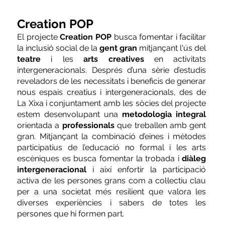
Creation POP
El projecte 
Creation POP
 busca fomentar i facilitar 
la inclusió social de la 
gent gran 
mitjançant l'ús del 
teatre
 i les 
arts creatives
 en activitats 
intergeneracionals. Després d’una sèrie d’estudis 
reveladors de les necessitats i beneficis de generar 
nous espais creatius i intergeneracionals, des de 
La Xixa i conjuntament amb les sòcies del projecte 
estem desenvolupant una 
metodologia integral
orientada a 
professionals
 que treballen amb gent 
gran. Mitjançant la combinació d’eines i mètodes 
participatius de l’educació no formal i les arts 
escèniques es busca fomentar la trobada i 
diàleg 
intergeneracional
 i així enfortir la participació 
activa de les persones grans com a col·lectiu clau 
per a una societat més resilient que valora les 
diverses experiències i sabers de totes les 
persones que hi formen part.