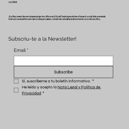
LA XIXA
A La Xixa, creem i desenvolupem projectes d'Innovació Social Creativa per a la transformació social. Amb una mirada
Interseccional, defensem valors indispensables com la Interculturalitat, la diversitat i la consciència crítica.
Subscriu-te a la Newsletter!
Email
*
Subscribe
Sí, suscríbeme a tu boletín informativo.
*
He leído y acepto la 
Nota Legal y Política de 
Privacidad
*