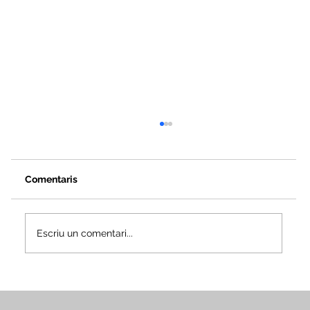
Comentaris
Escriu un comentari...
Veus i camins del patrimoni intangible
- Butlletí #2 del projecte Miretage