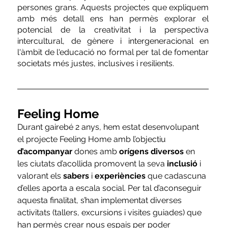
persones grans. Aquests projectes que expliquem 
amb més detall ens han permès explorar el 
potencial de la creativitat i la perspectiva 
intercultural, de gènere i intergeneracional en 
l'àmbit de l'educació no formal per tal de fomentar 
societats més justes, inclusives i resilients.
Feeling Home
Durant gairebé 2 anys, hem estat desenvolupant 
el projecte Feeling Home amb l’objectiu 
d’acompanyar
 dones amb 
orígens diversos
 en 
les ciutats d’acollida promovent la seva 
inclusió
 i 
valorant els 
sabers
 i 
experiències
 que cadascuna 
d’elles aporta a escala social. Per tal d’aconseguir 
aquesta finalitat, s’han implementat diverses 
activitats (tallers, excursions i visites guiades) que 
han permès crear nous espais per poder 