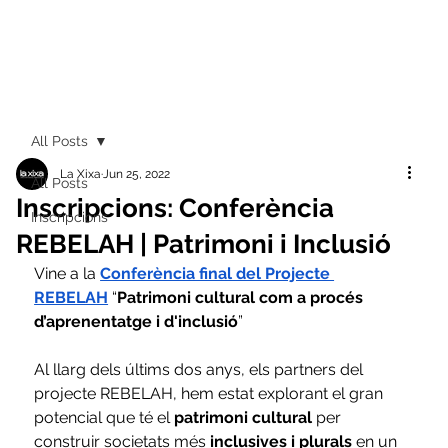
All Posts
La Xixa
Jun 25, 2022
All Posts
Inscripcions: Conferència
Inscripcions
REBELAH | Patrimoni i Inclusió
Vine a la
Conferència final del Projecte 
REBELAH
 “
Patrimoni cultural com a procés 
d’aprenentatge i d'inclusió
”
Al llarg dels últims dos anys, els partners del 
projecte REBELAH, hem estat explorant el gran 
potencial que té el 
patrimoni cultural
 per 
construir societats més
 inclusives i plurals
 en un 