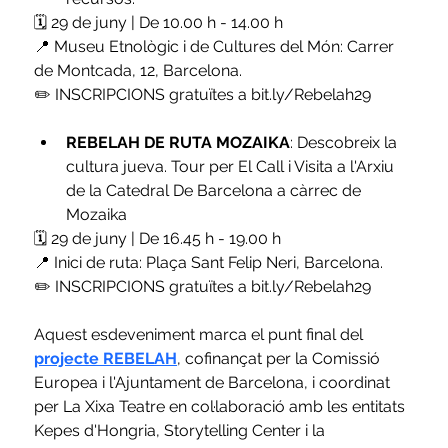
🗓 29 de juny | De 10.00 h - 14.00 h
📍 Museu Etnològic i de Cultures del Món: Carrer 
de Montcada, 12, Barcelona.
✏️ INSCRIPCIONS gratuïtes a bit.ly/Rebelah29
REBELAH DE RUTA MOZAIKA
: Descobreix la 
cultura jueva. Tour per El Call i Visita a l'Arxiu 
de la Catedral De Barcelona a càrrec de 
Mozaika
🗓 29 de juny | De 16.45 h - 19.00 h
📍 Inici de ruta: Plaça Sant Felip Neri, Barcelona. 
✏️ INSCRIPCIONS gratuïtes a bit.ly/Rebelah29
Aquest esdeveniment marca el punt final del 
projecte REBELAH
, cofinançat per la Comissió 
Europea i l'Ajuntament de Barcelona, i coordinat 
per La Xixa Teatre en col·laboració amb les entitats 
Kepes d'Hongria, Storytelling Center i la 