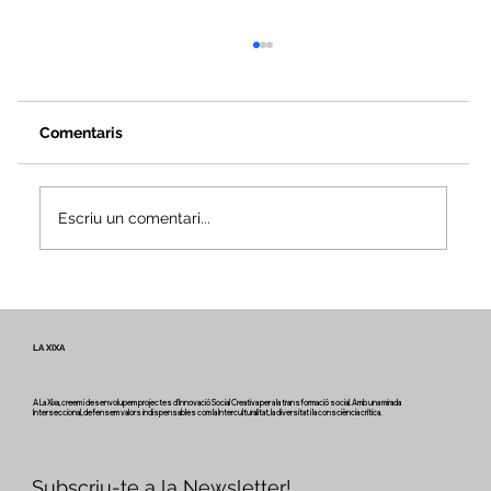
Comentaris
Escriu un comentari...
Veus i camins del patrimoni intangible
- Butlletí #2 del projecte Miretage
LA XIXA
A La Xixa, creem i desenvolupem projectes d'Innovació Social Creativa per a la transformació social. Amb una mirada
Interseccional, defensem valors indispensables com la Interculturalitat, la diversitat i la consciència crítica.
Subscriu-te a la Newsletter!