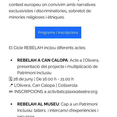
context europeu on convivim amb narratives 
exclusivistes i discriminatòries
, 
sobretot de 
minories religioses i ètniques.
Programa i Inscripcions
El Cicle REBELAH inclou diferents actes: 
REBELAH A CAN CALOPA
: Acte a l'Olivera, 
presentació del projecte i multiplicació de 
Patrimoni Inclusiu
🗓 28 de juny | De 16.00 h - 21.00 h
📍 L'Olivera, Can Calopa | Collserola
✏️ INSCRIPCIONS a activitats@laxixateatre.org
REBELAH AL MUSEU
: Cap a un Patrimoni 
Inclusiu: tallers, i intercanvi d'experiències i 
recursos. 