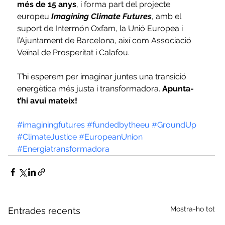
més de 15 anys
, i forma part del projecte 
europeu 
Imagining Climate Futures
, amb el 
suport de Intermón Oxfam, la Unió Europea i 
l’Ajuntament de Barcelona, així com Associació 
Veïnal de Prosperitat i Calafou. 
T’hi esperem per imaginar juntes una transició 
energètica més justa i transformadora. 
Apunta-
t’hi avui mateix!
#imaginingfutures
#fundedbytheeu
#GroundUp
#ClimateJustice
#EuropeanUnion
#Energiatransformadora
Mostra-ho tot
Entrades recents