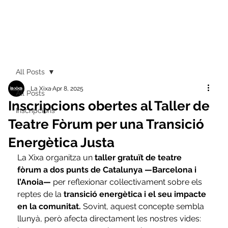
All Posts
La Xixa
Apr 8, 2025
All Posts
Inscripcions obertes al Taller de
Inscripcions
Teatre Fòrum per una Transició
Energètica Justa
La Xixa organitza un
 taller gratuït de teatre 
fòrum a dos punts de Catalunya —Barcelona i 
l’Anoia— 
per reflexionar col·lectivament sobre els 
reptes de la 
transició energètica i el seu impacte 
en la comunitat.
 Sovint, aquest concepte sembla 
llunyà, però afecta directament les nostres vides: 