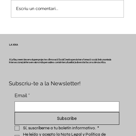
Escriu un comentari...
LA XIXA
Inscripcions Obertes al taller "Afectes
Generacionals"
A La Xixa, creem i desenvolupem projectes d'Innovació Social Creativa per a la transformació social. Amb una mirada
Interseccional, defensem valors indispensables com la Interculturalitat, la diversitat i la consciència crítica.
Subscriu-te a la Newsletter!
Email
*
Subscribe
Sí, suscríbeme a tu boletín informativo.
*
He leído y acepto la 
Nota Legal y Política de 