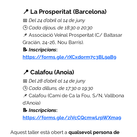
📍 La Prosperitat (Barcelona)
📅 
Del 24 d’abril al 14 de juny
🕒 
Cada dijous, de 18:30 a 20:30
📌 Associació Veïnal Prosperitat (C/ Baltasar 
Gracián, 24-26, Nou Barris).
📝 
Inscripcions
: 
https://forms.gle/rXCxdorm7c3BL9aB9
📍 
Calafou (Anoia)
📅 
Del 28 d’abril al 14 de juny
🕒 
Cada dilluns, de 17:30 a 19:30
📌 Calafou (Camí de Ca la Fou, S/N, Vallbona 
d'Anoia)
📝 
Inscripcions
: 
https://forms.gle/ziVcCQcmwLrpWXma9
Aquest taller està obert a 
qualsevol persona de 