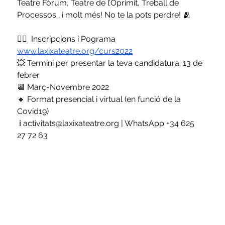
Teatre Fòrum, Teatre de l’Oprimit, Treball de 
Processos… i molt més! No te la pots perdre! 🫂
✍🏽  Inscripcions i Pograma 
www.laxixateatre.org/curs2022
💥 Termini per presentar la teva candidatura: 13 de 
febrer
📆 Març-Novembre 2022
🔸 Format presencial i virtual (en funció de la 
Covid19)
 ℹ️ activitats@laxixateatre.org | WhatsApp +34 625 
27 72 63