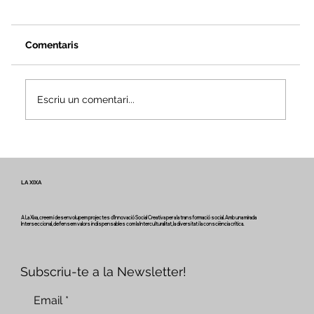
Comentaris
Escriu un comentari...
Veus i camins del patrimoni intangible
- Butlletí #2 del projecte Miretage
LA XIXA
A La Xixa, creem i desenvolupem projectes d'Innovació Social Creativa per a la transformació social. Amb una mirada
Interseccional, defensem valors indispensables com la Interculturalitat, la diversitat i la consciència crítica.
Subscriu-te a la Newsletter!
Email
*