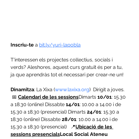
Inscriu-te
 a
bit.ly/yuri-lapobla
T'interessen els projectes col·lectius, socials i 
verds? Aleshores, aquest curs gratuït és per a tu, 
ja que aprendràs tot el necessari per crear-ne un!
Dinamitza
: La Xixa (
www.laxixa.org
)  Dirigit a joves.  
 📅
Calendari de les sessions
Dimarts 
10/01
: 15.30 
a 18.30 (online) Dissabte 
14/01
: 10.00 a 14.00 i de 
15.30 a 18.30 (presencial) Dimarts 
24/01
: 15.30 a 
18.30 (online) Dissabte 
28/01
: 10.00 a 14.00 i de 
15.30 a 18.30 (presencial)   📍
Ubicació de les 
sessions presencials
Local Social Ateneu 