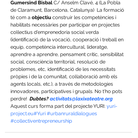
Gumersind Bisbal 
C/ Anselm Clavé, 4 (La Pobla 
de Claramunt, Barcelona, Catalunya)  La formació 
té com a 
objectiu
 construir les competències i 
habilitats necessàries per participar en projectes 
col·lectius d'emprenedoria social verda 
(identificació de la vocació, cooperació i treball en 
equip, competència intercultural, lideratge, 
aprendre a aprendre, pensament crític, sensibilitat 
social, consciència territorial, resolució de 
problemes, etc, identificació de les necessitats 
pròpies i de la comunitat, col·laboració amb els 
agents locals, etc.), a través de metodologies 
innovadores, participatives i grupals. No t'ho pots 
perdre!  
Dubtes? 
activitats@laxixateatre.org
Aquest curs forma part del projecte YURI: 
yuri-
project.eu
#Yuri
#urbanruraldialogues
#collectiventrepreneurship