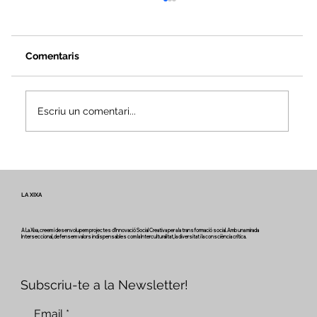
Comentaris
Escriu un comentari...
Veus i camins del patrimoni intangible
- Butlletí #2 del projecte Miretage
LA XIXA
A La Xixa, creem i desenvolupem projectes d'Innovació Social Creativa per a la transformació social. Amb una mirada
Interseccional, defensem valors indispensables com la Interculturalitat, la diversitat i la consciència crítica.
Subscriu-te a la Newsletter!
Email
*