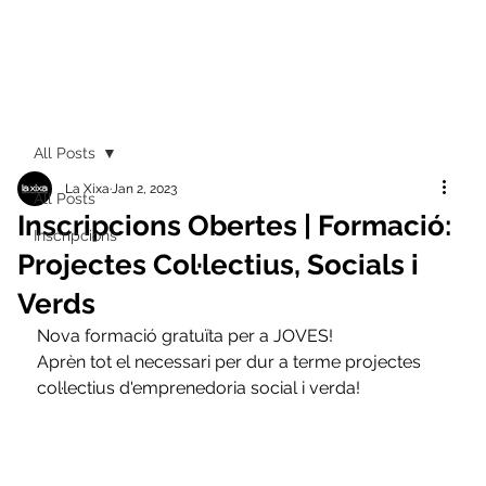
All Posts
La Xixa
Jan 2, 2023
All Posts
Inscripcions Obertes | Formació:
Inscripcions
Projectes Col·lectius, Socials i
Verds
Nova formació gratuïta per a JOVES!
Aprèn tot el necessari per dur a terme projectes 
col·lectius d'emprenedoria social i verda! 