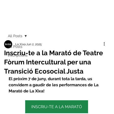
All Posts
La Xixa
Jun 2, 2025
All Posts
Inscriu-te a la Marató de Teatre
Inscripcions
Fòrum Intercultural per una
Transició Ecosocial Justa
El pròxim 7 de juny, durant tota la tarda, us 
convidem a gaudir de les performances de La 
Marató de La Xixa!
INSCRIU-TE A LA MARATÓ