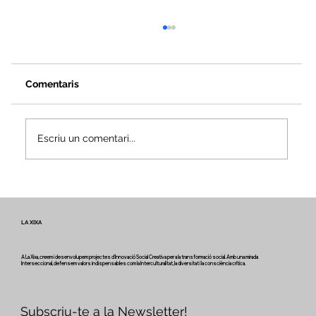
Comentaris
Escriu un comentari...
Veus i camins del patrimoni intangible
- Butlletí #2 del projecte Miretage
LA XIXA
A La Xixa, creem i desenvolupem projectes d'Innovació Social Creativa per a la transformació social. Amb una mirada
Interseccional, defensem valors indispensables com la Interculturalitat, la diversitat i la consciència crítica.
Subscriu-te a la Newsletter!