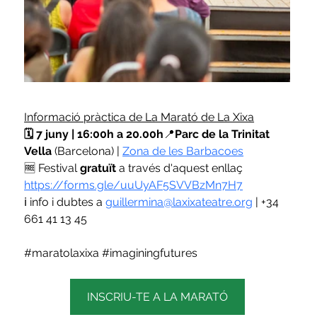
Informació pràctica de La Marató de La Xixa
🗓 7 juny | 16:00h a 20.00h
📍
Parc de la Trinitat 
Vella 
(Barcelona) | 
Zona de les Barbacoes
🆓 Festival 
gratuït
 a través d'aquest enllaç 
https://forms.gle/uuUyAF5SVVBzMn7H7
ℹ️ info i dubtes a 
guillermina@laxixateatre.org
 | +34 
661 41 13 45
#maratolaxixa
#imaginingfutures
INSCRIU-TE A LA MARATÓ