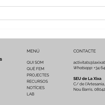
Veus i camins del patrimoni
Nove
intangible - Butlletí #2 del
comp
projecte Miretage
MENÚ
CONTACTE
s
activitats@laxixa
QUI SOM
Whatsapp
: +34 6
QUÈ FEM
PROJECTES
SEU de La Xixa
RECURSOS
C/ de l'Artesania,
NOTÍCIES
Nou Barris, 0804
LAB