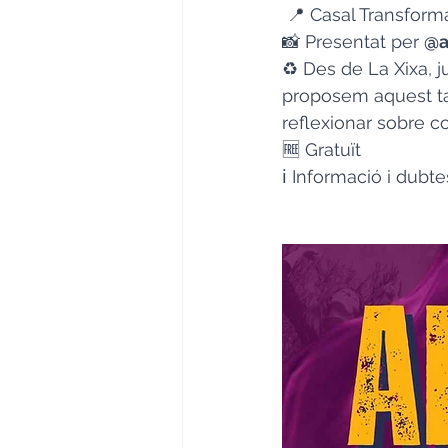
 📍 Casal Transform
📸 Presentat per 
@a
♻️ Des de La Xixa,
proposem aquest tal
reflexionar sobre c
🆓 Gratuït 
ℹ️ Informació i dubte