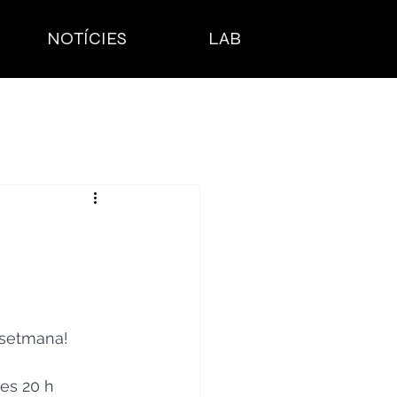
NOTÍCIES
LAB
a setmana! 
les 20 h