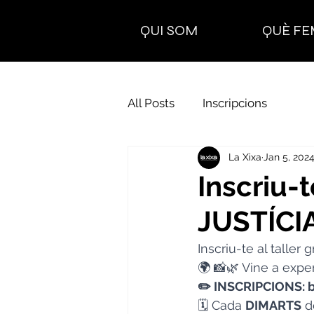
QUI SOM
QUÈ FE
All Posts
Inscripcions
La Xixa
Jan 5, 202
Inscriu-
JUSTÍCI
Inscriu-te al taller gr
🌍 📸🌿 Vine a exper
✏️ INSCRIPCIONS: 
b
🗓 Cada 
DIMARTS
 d