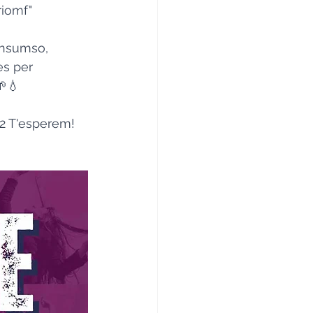
riomf" 
onsumso, 
es per 
💧 
72 T'esperem!