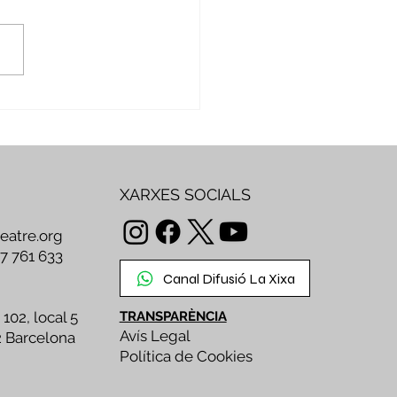
mbre per crear,
artir i transformar
XARXES SOCIALS
teatre.org
47 761 633
Canal Difusió La Xixa
 102, local 5
TRANSPARÈNCIA
Avís Legal
2 Barcelona
Política de Cookies