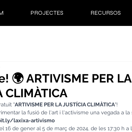
M
PROJECTES
RECURSOS
4
te! 🌍 ARTIVISME PER LA
A CLIMÀTICA
atuït "
ARTIVISME PER LA JUSTÍCIA CLIMÀTICA
"! 
imentar la fusió de l'art i l'activisme una vegada a l
it.ly/laxixa-artivismo
el 16 de gener al 5 de març de 2024, de les 17:30 h a 