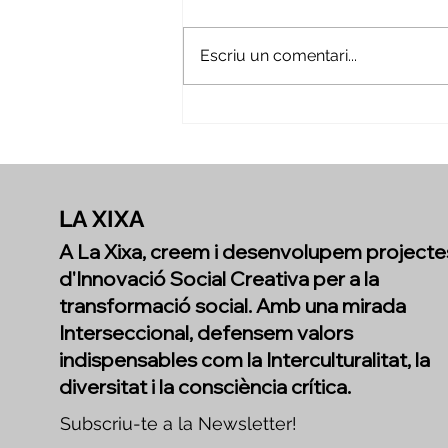
Escriu un comentari...
Mirant enrere per
reconèixer tot el que hem
creat juntes
LA XIXA
A La Xixa, creem i desenvolupem projecte
d'Innovació Social Creativa per a la
transformació social. Amb una mirada
Interseccional, defensem valors
indispensables com la Interculturalitat, la
diversitat i la consciència crítica.
Subscriu-te a la Newsletter!