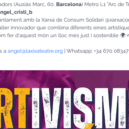
adors (Ausiàs Marc, 60, 
Barcelona
) Metro L1 "Arc de T
ngel_cristi_b 
 juntament amb la Xarxa de Consum Solidari @xarxac
ler innovador que combina diferents eines artístiqu
om fer d'aquest món un lloc més just i sostenible 🌍 
s a 
angel@laxixateatre.org
 | Whatsapp: +34 670 0834