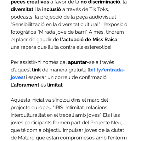
peces creatives
 a favor de la 
no discriminació
, la 
diversitat
 i la 
inclusió
 a través de Tik Toks, 
podcasts, la projecció de la peça audiovisual 
"Sensibilització en la diversitat cultural" i l'exposició 
fotogràfica "Mirada jove de barri". A més, tindrem 
el plaer de gaudir de 
l'actuació de Miss Raisa
, 
una rapera que lluita contra els estereotips!
Per assistir-hi només cal 
apuntar
-se a través 
d'aquest 
link
 de manera gratuïta (
bit.ly/entrada-
joves
) i esperar un correu de confirmació. 
L'
aforament
 és 
limitat
.
Aquesta iniciativa s'inclou dins el marc del 
projecte europeu "IRIS: Intimitat, relacions, 
interculturalitat en el treball amb joves". Els i les 
joves participants formen part del Projecte Neu, 
que té com a objectiu impulsar joves de la ciutat 
de Mataró que estan compromesos amb l'entorn i 