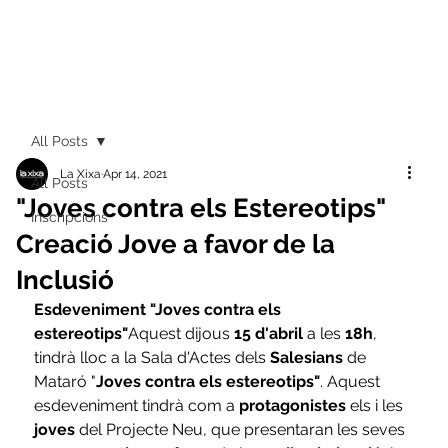
All Posts
La Xixa
Apr 14, 2021
All Posts
"Joves contra els Estereotips"
Inscripcions
Creació Jove a favor de la
Inclusió
Esdeveniment "Joves contra els 
estereotips"
Aquest dijous 
15 d'abril
 a les 
18h
, 
tindrà lloc a la Sala d'Actes dels 
Salesians
 de 
Mataró "
Joves contra els estereotips"
. Aquest 
esdeveniment tindrà com a 
protagonistes
 els i les 
joves
 del Projecte Neu, que presentaran les seves 