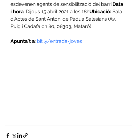
esdevenen agents de sensibilització del barri.
Data 
i hora
: Dijous 15 abril 2021 a les 18h
Ubicació:
 Sala 
d'Actes de Sant Antoni de Pàdua Salesians (Av. 
Puig i Cadafalch 80, 08303, Mataró)
Apunta't a
: 
bit.ly/entrada-joves