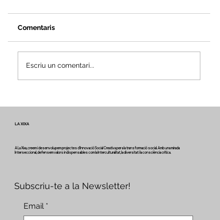
Comentaris
Escriu un comentari...
Veus i camins del patrimoni intangible
- Butlletí #2 del projecte Miretage
LA XIXA
A La Xixa, creem i desenvolupem projectes d'Innovació Social Creativa per a la transformació social. Amb una mirada
Interseccional, defensem valors indispensables com la Interculturalitat, la diversitat i la consciència crítica.
Subscriu-te a la Newsletter!
Email
*