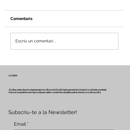
Comentaris
Escriu un comentari...
Veus i camins del patrimoni intangible
- Butlletí #2 del projecte Miretage
LA XIXA
A La Xixa, creem i desenvolupem projectes d'Innovació Social Creativa per a la transformació social. Amb una mirada
Interseccional, defensem valors indispensables com la Interculturalitat, la diversitat i la consciència crítica.
Subscriu-te a la Newsletter!
Email
*