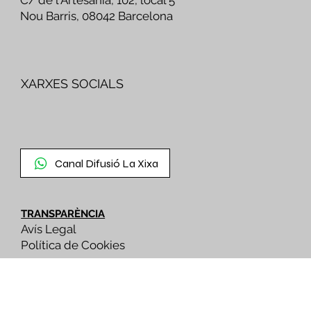
C/ de l'Artesania, 102, local 5
Nou Barris, 08042 Barcelona
XARXES SOCIALS
Canal Difusió La Xixa
TRANSPARÈNCIA
Avís Legal
Política de Cookies