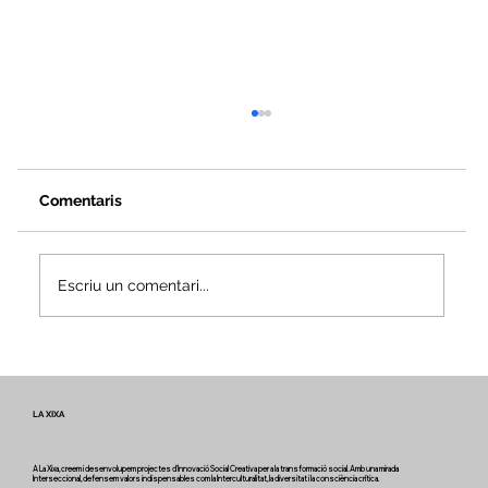
Comentaris
Escriu un comentari...
Veus i camins del patrimoni intangible
- Butlletí #2 del projecte Miretage
LA XIXA
A La Xixa, creem i desenvolupem projectes d'Innovació Social Creativa per a la transformació social. Amb una mirada
Interseccional, defensem valors indispensables com la Interculturalitat, la diversitat i la consciència crítica.