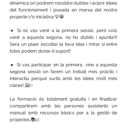
dinàmica on podrem resoldre dubtes i aclarir idees 
del funcionament i posada en marxa del nostre 
projecte i/o iniciativa.💡🤩
🔹 Si no vas venir a la primera sessió, però vols 
venir a aquesta segona, no ho dubtis i apunta't! 
Serà un plaer escoltar la teva idea i mirar si entre 
totes podem donar-li suport! 
🔸 Si vas participar en la primera, vine a aquesta 
segona sessió on farem un treball més pràctic i 
interactiu perquè surtis amb les idees molt més 
clares! 🤗✨
La formació és totalment gratuïta i en finalitzar 
compartirem amb les persones assistents un 
manual amb recursos bàsics per a la gestió de 
projectes.📚📈