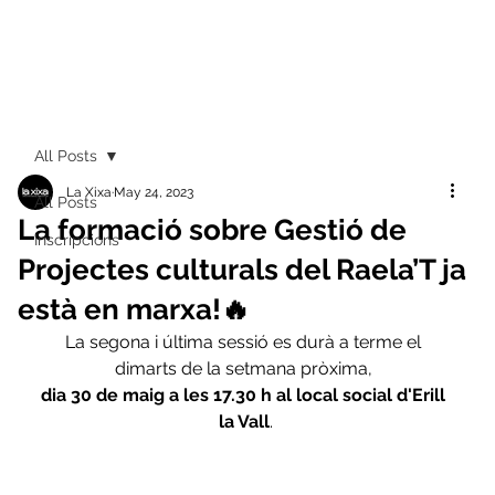
All Posts
La Xixa
May 24, 2023
All Posts
La formació sobre Gestió de
Inscripcions
Projectes culturals del Raela’T ja
està en marxa!🔥
La segona i última sessió​ ​es durà a terme el 
dimarts de la setmana pròxima, 
dia 30 de maig a les 17.30 h al local social d'Erill 
la Vall
.