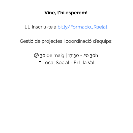
Vine, t'hi esperem!
✍🏽 Inscriu-te a 
bit.ly/Formacio_Raelat
Gestió de projectes i coordinació d'equips:
⏲️ 30 de maig | 17.30 - 20.30h
📍 Local Social - Erill la Vall