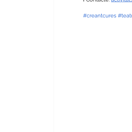
#creantcures
 #tea