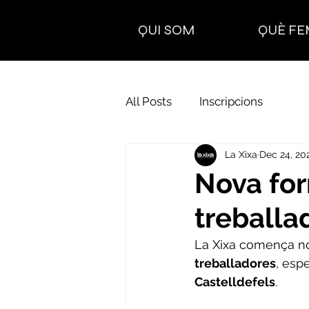
QUI SOM
QUÈ FE
All Posts
Inscripcions
La Xixa
Dec 24, 20
Nova fo
treballa
La Xixa comença no
treballadores
, esp
Castelldefels
. 