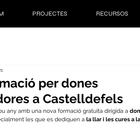
M
PROJECTES
RECURSOS
21
rmació per dones
dores a Castelldefels
u any amb una nova formació gratuïta dirigida a 
don
ecialment les que es dediquen a 
la llar i les cures a l