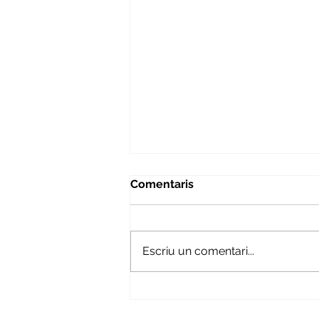
Comentaris
Escriu un comentari...
Mirant enrere per
reconèixer tot el que hem