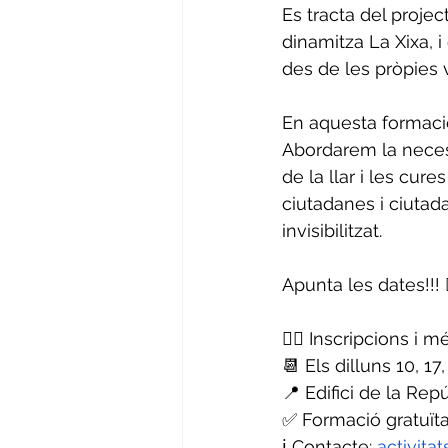
Es tracta del proje
dinamitza La Xixa, i 
des de les pròpies ve
En aquesta formació 
Abordarem la necess
de la llar i les cure
ciutadanes i ciutad
invisibilitzat. 
Apunta les dates!!! 👇
✍🏽 Inscripcions i m
📆 Els dilluns 10, 17
📍 Edifici de la Repú
✅ Formació gratuïta
ℹ️ Contacte: 
activita