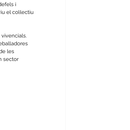
efels i 
u el col·lectiu 
 vivencials. 
reballadores 
de les 
n sector 