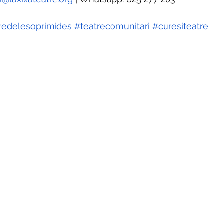
tredelesoprimides
 #teatrecomunitari
 #curesiteatre