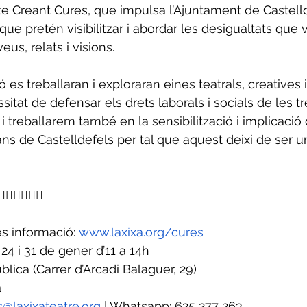
cte Creant Cures, que impulsa l’Ajuntament de Castelld
que pretén visibilitzar i abordar les desigualtats que vi
us, relats i visions. 
es treballaran i exploraran eines teatrals, creatives i
itat de defensar els drets laborals i socials de les t
s i treballarem també en la sensibilització i implicació 
ans de Castelldefels per tal que aquest deixi de ser u
👇🏼👇🏼
és informació: 
www.laxixa.org/cures
, 24 i 31 de gener d’11 a 14h
blica (Carrer d’Arcadi Balaguer, 29) 
 
ts@laxixateatre.org
 | Whatsapp: 625 277 263