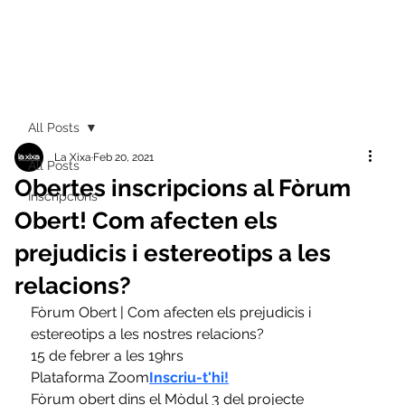
All Posts
La Xixa
Feb 20, 2021
All Posts
Obertes inscripcions al Fòrum
Inscripcions
Obert! Com afecten els
prejudicis i estereotips a les
relacions?
Fòrum Obert | Com afecten els prejudicis i 
estereotips a les nostres relacions?
15 de febrer a les 19hrs
Plataforma Zoom
Inscriu-t'hi!
Fòrum obert dins el Mòdul 3 del projecte 