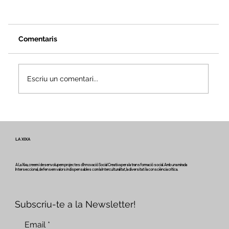
Comentaris
Escriu un comentari...
Veus i camins del patrimoni intangible
- Butlletí #2 del projecte Miretage
LA XIXA
A La Xixa, creem i desenvolupem projectes d'Innovació Social Creativa per a la transformació social. Amb una mirada
Interseccional, defensem valors indispensables com la Interculturalitat, la diversitat i la consciència crítica.
Subscriu-te a la Newsletter!
Email
*