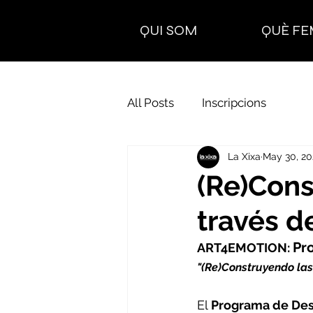
QUI SOM
QUÈ FE
All Posts
Inscripcions
La Xixa
May 30, 20
(Re)Cons
través de
Pr
ART4EMOTION: 
"(Re)Construyendo las
E
l 
Programa de Des