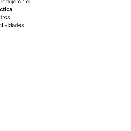
rodujeron el 
ctica 
tros 
ctividades 