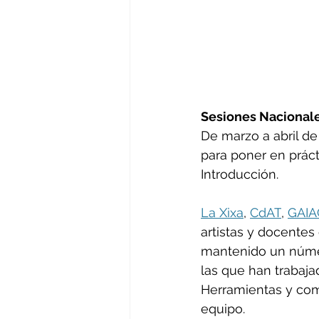
Sesiones Nacional
D
e marzo a abril d
para poner en práct
Introducción.
La Xixa
, 
CdAT
, 
GAIA
artistas y docente
mantenido un número
las que han trabaja
Herramientas y com
equipo.