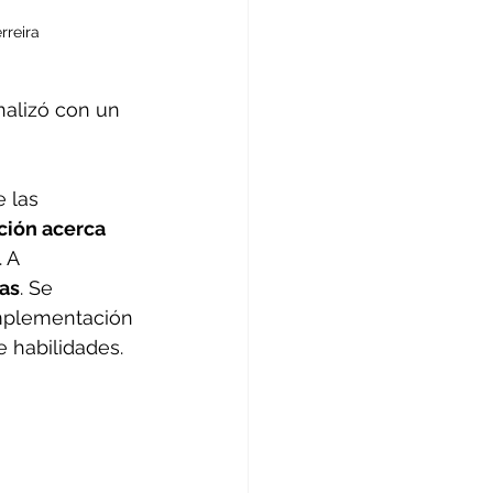
rreira
nalizó con un 
 las 
ción acerca 
 A 
ias
. Se 
implementación 
e habilidades.