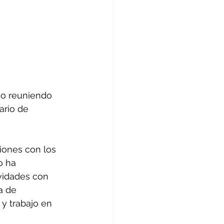
do reuniendo 
ario de 
iones con los 
o ha 
vidades con 
a de 
y trabajo en 