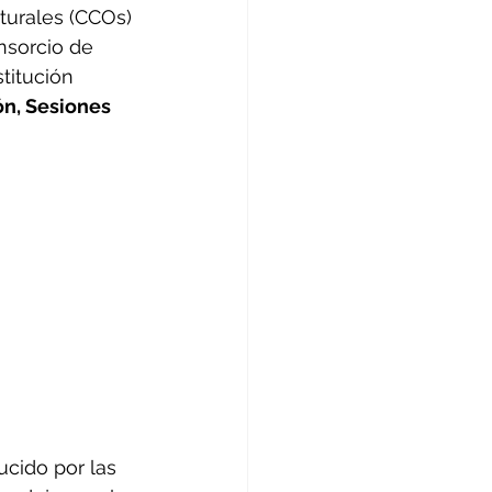
turales (CCOs) 
nsorcio de 
titución 
ón, Sesiones 
ucido por las 