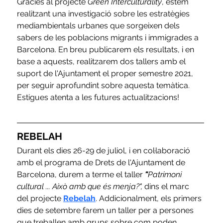
Gràcies al projecte 
Green Interculturality
, estem 
realitzant una investigació sobre les estratègies 
mediambientals urbanes que sorgeixen dels 
sabers de les poblacions migrants i immigrades a 
Barcelona. En breu publicarem els resultats, i en 
base a aquests, realitzarem dos tallers amb el 
suport de l'Ajuntament el proper semestre 2021, 
per seguir aprofundint sobre aquesta temàtica. 
Estigues atenta a les futures actualitzacions!
REBELAH
Durant els dies 26-29 de juliol, i en col·laboració 
amb el programa de Drets de l'Ajuntament de 
Barcelona, ​​durem a terme el taller
 "
Patrimoni 
cultural ... Això amb que és menja?",
 dins el marc 
del projecte 
Rebelah
. Addicionalment, els primers 
dies de setembre farem un taller per a persones 
que treballen amb grups sobre com poden 