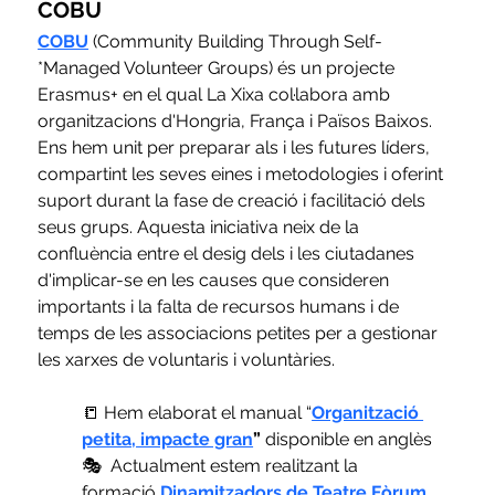
COBU
COBU
 (Community Building Through Self-
*Managed Volunteer Groups) és un projecte 
Erasmus+ en el qual La Xixa col·labora amb 
organitzacions d'Hongria, França i Països Baixos. 
Ens hem unit per preparar als i les futures líders, 
compartint les seves eines i metodologies i oferint 
suport durant la fase de creació i facilitació dels 
seus grups. Aquesta iniciativa neix de la 
confluència entre el desig dels i les ciutadanes 
d'implicar-se en les causes que consideren 
importants i la falta de recursos humans i de 
temps de les associacions petites per a gestionar 
les xarxes de voluntaris i voluntàries.
📒 Hem elaborat el manual “
Organització 
petita, impacte gran
”
 disponible en anglès
🎭  Actualment estem realitzant la 
formació
Dinamitzadors de Teatre Fòrum 