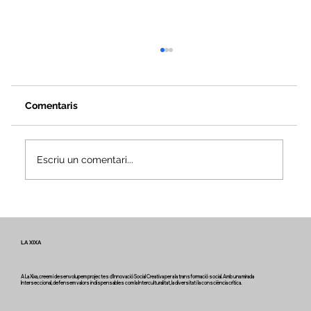
Comentaris
Escriu un comentari...
Veus i camins del patrimoni intangible
- Butlletí #2 del projecte Miretage
LA XIXA
A La Xixa, creem i desenvolupem projectes d'Innovació Social Creativa per a la transformació social. Amb una mirada
Interseccional, defensem valors indispensables com la Interculturalitat, la diversitat i la consciència crítica.