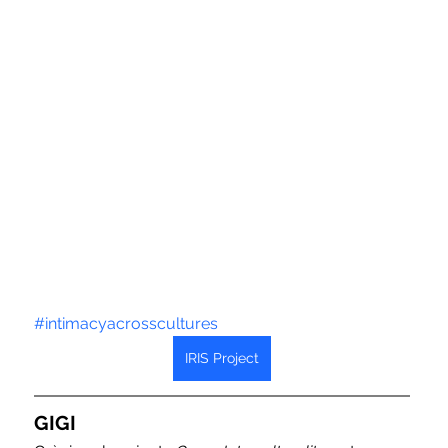
#intimacyacrosscultures
IRIS Project
GIGI