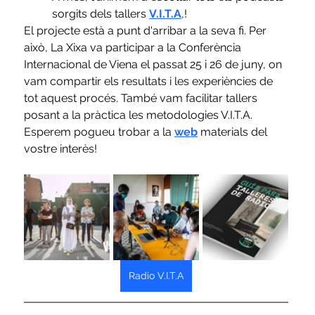
sorgits dels tallers 
V.I.T.A
,!
El projecte està a punt d'arribar a la seva fi. Per 
això, La Xixa va participar a la Conferència 
Internacional de Viena el passat 25 i 26 de juny, on 
vam compartir els resultats i les experiències de 
tot aquest procés. També vam facilitar tallers 
posant a la pràctica les metodologies V.I.T.A. 
Esperem pogueu trobar a la 
web
 materials del 
vostre interès!
Radio V.I.T.A