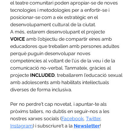
el teatre comunitari poden apropiar-se de noves 
tecnologies i metodologies per a enfortir-se i 
posicionar-se com a eix estratègic en el 
desenvolupament cultural de la ciutat. 
A més, estarem desenvolupant el projecte 
VOICE
 amb l'objectiu de compartir eines amb 
educadores que treballen amb persones adultes 
perquè puguin desenvolupar noves 
competències al voltant de l'ús de la veu i de la 
comunicació no-verbal. Tanmateix, gràcies al 
projecte 
INCLUDED
, treballarem l'educació sexual 
amb adolescents amb habilitats intel·lectuals 
diverses de forma inclusiva.
Per no perdre't cap novetat, i apuntar-te als 
pròxims tallers, no dubtis en seguir-nos a les 
nostres xarxes socials (
Facebook
, 
Twitter
, 
Instagram
) i subscriure't a la 
Newsletter
! 