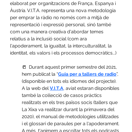
elaborat per organitzacions de França, Espanya i 
Àustria. V.I.T.A. representa una nova metodologia 
per emprar la ràdio no només com a mitjà de 
representació i expressió personal, sinó també 
com una manera creativa d'abordar temes 
relatius a la inclusió social (com ara 
l'apoderament, la igualtat, la interculturalitat, la 
identitat, els valors i els processos democràtics...)
📒  Durant aquest primer semestre del 2021, 
hem publicat la “
Guia per a tallers de radio
”, 
(disponible en tots els idiomes del projecte). 
A la web del 
V.I.T.A
, aviat estaran disponibles 
també la col·lecció de casos pràctics 
realitzats en els tres països socis (tallers que 
La Xixa va realitzar durant la primavera del 
2020), el manual de metodologies utilitzades 
i el glossari de paraules per a l'apoderament. 
A més, t'animem a escoltar tots els podcasts 