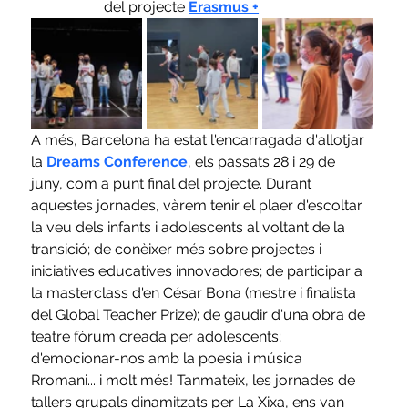
del projecte
Erasmus +
A més, Barcelona ha estat l'encarragada d'allotjar 
la 
Dreams Conference
, els passats 28 i 29 de 
juny, com a punt final del projecte. Durant 
aquestes jornades, vàrem tenir el plaer d'escoltar 
la veu dels infants i adolescents al voltant de la 
transició; de conèixer més sobre projectes i 
iniciatives educatives innovadores; de participar a 
la masterclass d'en César Bona (mestre i finalista 
del Global Teacher Prize); de gaudir d'una obra de 
teatre fòrum creada per adolescents; 
d'emocionar-nos amb la poesia i música 
Rromani... i molt més! Tanmateix, les jornades de 
tallers grupals dinamitzats per La Xixa, ens van 