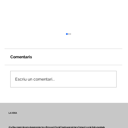
Comentaris
Escriu un comentari...
Veus i camins del patrimoni intangible
- Butlletí #2 del projecte Miretage
LA XIXA
A La Xixa, creem i desenvolupem projectes d'Innovació Social Creativa per a la transformació social. Amb una mirada