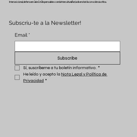
Interseccional, defensem valors indispensables com la Interculturalitat, la diversitat i la consciència crítica.
Subscriu-te a la Newsletter!
Email
*
Subscribe
Sí, suscríbeme a tu boletín informativo.
*
He leído y acepto la 
Nota Legal y Política de 
Privacidad
*