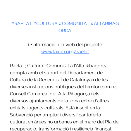
#RAELAT
#CULTURA
#COMUNITAT
#ALTARIBAG
ORÇA
 ℹ️ +informació a la web del projecte 
www.laxixa.org/raelat
Raela’T; Cultura i Comunitat a l'Alta Ribagorça 
compta amb el suport del Departament de 
Cultura de la Generalitat de Catalunya i de les 
diverses institucions públiques del territori com el 
Consell Comarcal de l'Alta Ribagorça i els 
diversos ajuntaments de la zona entre d'altres 
entitats i agents culturals. Està inscrit en la 
Subvenció per ampliar i diversificar l’oferta 
cultural en àrees no urbanes en el marc del Pla de 
recuperació, transformació i resiliència finançat 