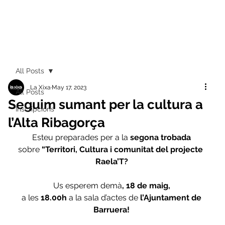
All Posts
La Xixa
May 17, 2023
All Posts
Seguim sumant per la cultura a
Inscripcions
l’Alta Ribagorça
Esteu preparades per a la
 segona trobada
sobre
 “Territori, Cultura i comunitat del projecte 
Raela’T?
Us esperem demà
, 18 de maig,
 a les
 18.00h 
a la sala d’actes de 
l’Ajuntament de 
Barruera!