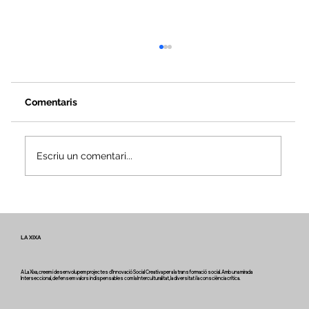
Comentaris
Escriu un comentari...
Veus i camins del patrimoni intangible
- Butlletí #2 del projecte Miretage
LA XIXA
A La Xixa, creem i desenvolupem projectes d'Innovació Social Creativa per a la transformació social. Amb una mirada
Interseccional, defensem valors indispensables com la Interculturalitat, la diversitat i la consciència crítica.