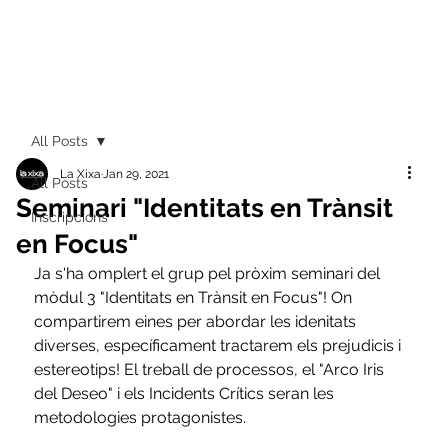
All Posts
La Xixa
Jan 29, 2021
All Posts
Seminari "Identitats en Trànsit
Inscripcions
en Focus"
Ja s'ha omplert el grup pel pròxim seminari del 
mòdul 3 "Identitats en Trànsit en Focus"! On 
compartirem eines per abordar les idenitats 
diverses, específicament tractarem els prejudicis i 
estereotips! El treball de processos, el "Arco Iris 
del Deseo" i els Incidents Crítics seran les 
metodologies protagonistes. 