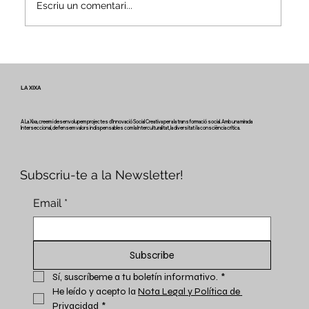
Escriu un comentari...
Veus i camins del patrimoni intangible
- Butlletí #2 del projecte Miretage
LA XIXA
A La Xixa, creem i desenvolupem projectes d'Innovació Social Creativa per a la transformació social. Amb una mirada
Interseccional, defensem valors indispensables com la Interculturalitat, la diversitat i la consciència crítica.
Subscriu-te a la Newsletter!
Email
*
Subscribe
Sí, suscríbeme a tu boletín informativo.
*
He leído y acepto la 
Nota Legal y Política de 
Privacidad
*