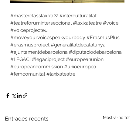
#masterclasslaxixa22
#interculturalitat
#teatreforuminterseccional
#laxixateatre
#voice
#voiceprojecteu
#moveyourvoicespeakyourbody
#ErasmusPlus
#erasmusproject
#generalitatdecatalunya
#ajuntamentdebarcelona
#diputaciodebarcelona
#LEGACI
#legaciproject
#europeanunion
#europeancommission
#unióeuropea
#femcomunitat
#laxixateatre
Mostra-ho tot
Entrades recents