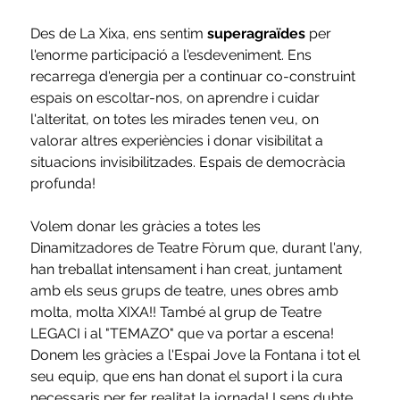
Des de La Xixa, ens sentim 
superagraïdes
 per 
l'enorme participació a l'esdeveniment. Ens 
recarrega d'energia per a continuar co-construint 
espais on escoltar-nos, on aprendre i cuidar 
l'alteritat, on totes les mirades tenen veu, on 
valorar altres experiències i donar visibilitat a 
situacions invisibilitzades. Espais de democràcia 
profunda!
Volem donar les gràcies a totes les 
Dinamitzadores de Teatre Fòrum que, durant l'any, 
han treballat intensament i han creat, juntament 
amb els seus grups de teatre, unes obres amb 
molta, molta XIXA!! També al grup de Teatre 
LEGACI i al "TEMAZO" que va portar a escena! 
Donem les gràcies a l'Espai Jove la Fontana i tot el 
seu equip, que ens han donat el suport i la cura 
necessaris per fer realitat la jornada! I sens dubte 