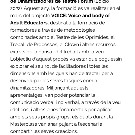
de Dinamitzadores de Teatre Fòrum
 (Edició 
2022). Aquest any, la formació es va realitzar en el 
marc del projecte 
VOICE: Voice and body of 
Adult Educators
, destinat a la formació de 
formadores a través de metodologies 
combinades amb el Teatre de les Oprimides, el 
Treball de Processos, el Clown i altres recursos 
extrets de la dansa i del treball amb la veu. 
L'objectiu d'aquest procés va estar que poguessin 
explorar el seu rol de facilitadores i totes les 
dimensions amb les quals han de tractar per a 
desenvolupar les seves tasques com a 
dinamitzadores. Mitjançant aquests 
aprenentatges, van poder potenciar la 
comunicació verbal i no verbal, a través de la veu 
i del cos, i altres eines fonamentals per aplicar 
amb els seus propis grups, els quals durant la 
Masterclass van anar pujant a l'escenari a 
compartir les seves creacions.