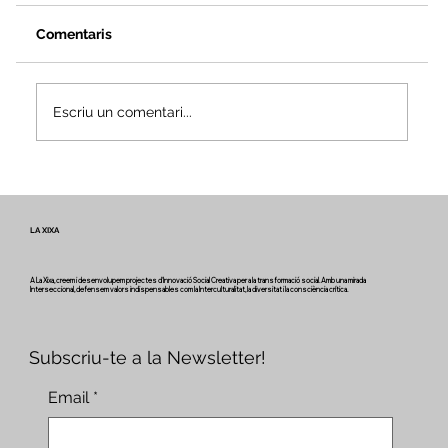
Comentaris
Escriu un comentari...
Veus i camins del patrimoni intangible
- Butlletí #2 del projecte Miretage
LA XIXA
A La Xixa, creem i desenvolupem projectes d'Innovació Social Creativa per a la transformació social. Amb una mirada
Interseccional, defensem valors indispensables com la Interculturalitat, la diversitat i la consciència crítica.
Subscriu-te a la Newsletter!
Email
*