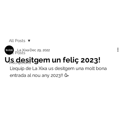
All Posts
La Xixa
Dec 29, 2022
All Posts
Us desitgem un feliç 2023!
Inscripcions
L'equip de La Xixa us desitgem una molt bona 
entrada al nou any 2023!! 🥳