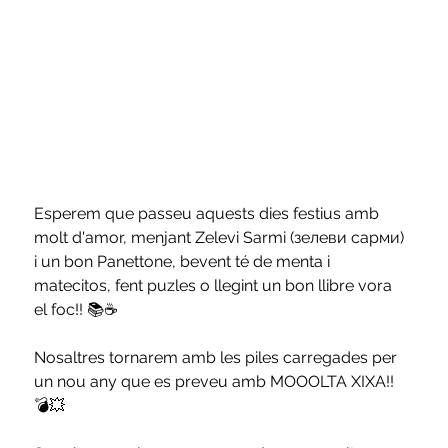
Esperem que passeu aquests dies festius amb 
molt d'amor, menjant Zelevi Sarmi (зелеви сарми) 
i un bon Panettone, bevent té de menta i 
matecitos, fent puzles o llegint un bon llibre vora 
el foc!! 📚☕
Nosaltres tornarem amb les piles carregades per 
un nou any que es preveu amb MOOOLTA XIXA!! 
💣💥