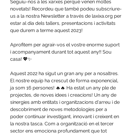
Seguiu-nos a les xarxes perquè venen moltes 
novetats! Recordeu que també podeu subscriure-
us a la nostra Newsletter a través de laxixa.org per 
estar al dia dels tallers, presentacions i activitats 
que durem a terme aquest 2023!
Aprofitem per agrair-vos el vostre enorme suport 
i acompanyament durant tot aquest any!! Sou 
casa! 💖✨
Aquest 2022 ha sigut un gran any per a nosaltres. 
El nostre equip ha crescut de forma exponencial, 
ja som 16 persones! 🔥🔥 Ha estat un any ple de 
projectes, de noves idees i creacions! Un any de 
sinergies amb entitats i organitzacions d'arreu i de 
descobriment de noves metodologies per a 
poder continuar investigant, innovant i creixent en 
la nostra tasca. Com a organització en el tercer 
sector ens emociona profundament que tot 