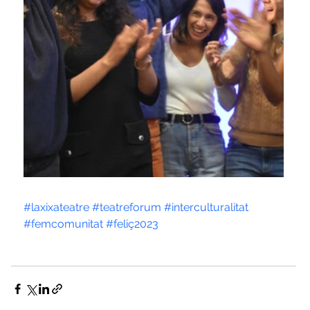
#laxixateatre
#teatreforum
#interculturalitat
#femcomunitat
#feliç2023