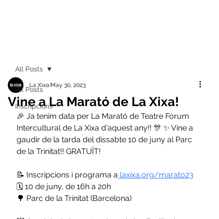
All Posts
La Xixa
May 30, 2023
All Posts
Vine a La Marató de La Xixa!
Inscripcions
🎉 Ja tenim data per La Marató de Teatre Fòrum 
Intercultural de La Xixa d'aquest any!! 🎊 ✨ Vine a 
gaudir de la tarda del dissabte 10 de juny al Parc 
de la Trinitat!! GRATUÏT!
📝 Inscripcions i programa a
 laxixa.org/marato23
🗓 10 de juny, de 16h a 20h
🌳 Parc de la Trinitat (Barcelona)