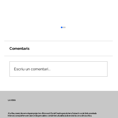
Comentaris
Escriu un comentari...
Veus i camins del patrimoni intangible
- Butlletí #2 del projecte Miretage
LA XIXA
A La Xixa, creem i desenvolupem projectes d'Innovació Social Creativa per a la transformació social. Amb una mirada
Interseccional, defensem valors indispensables com la Interculturalitat, la diversitat i la consciència crítica.