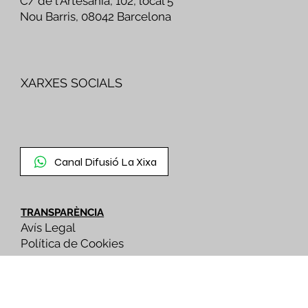
C/ de l'Artesania, 102, local 5
Nou Barris, 08042 Barcelona
XARXES SOCIALS
Canal Difusió La Xixa
TRANSPARÈNCIA
Avís Legal
Política de Cookies