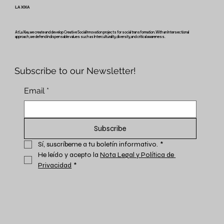
LA XIXA
Inscripciones abiertas: Taller de Teatro Fòrum
por una Transición Energética Justa
At La Xixa, we create and develop Creative Social Innovation projects for social transformation. With an Intersectional
approach, we defend indispensable values such as Interculturality, diversity, and critical awareness.
Subscribe to our Newsletter!
Email
*
Subscribe
Sí, suscríbeme a tu boletín informativo.
*
He leído y acepto la 
Nota Legal y Política de 
Privacidad
*