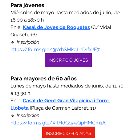
Para jóvenes
Miércoles de mayo hasta mediados de junio, de 
16:00 a 18:30 h
En el 
Kasal de Joves de Roquetes
 (C/ Vidal i 
Guasch, 16)
🔹 
Inscripción
: 
https://forms.gle/3pYhSMkgLnDrfxJE7
INSCRIPCIÓ JOVES
Para mayores de 60 años
Lunes de mayo hasta mediados de junio, de 11:30 
a 13:30 h
En el
Casal de Gent Gran Vilapicina i Torre 
Llobeta
 (Plaça de Carmen Laforet, 11)
🔹 
Inscripción
: 
https://forms.gle/XftHdGq99QpHMCm1A
INSCRIPCIÓ +60 ANYS