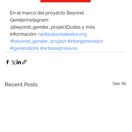
En el marco del proyecto Beyond 
Gender.Instagram: 
@beyond_gender_projectDudas y más 
información: 
nadia@laxixateatre.org
#beyond_gender_project
#intergeneration
#generations
#artesexpresivas
See All
Recent Posts