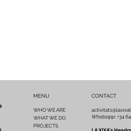
MENU
CONTACT
e
activitats@laxixa
WHO WE ARE
Whatsapp
: +34 6
WHAT WE DO
PROJECTS
s
LA XIXA's Headq