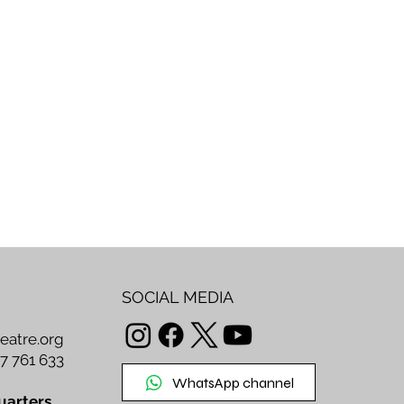
SOCIAL MEDIA
teatre.org
47 761 633
WhatsApp channel
uarters