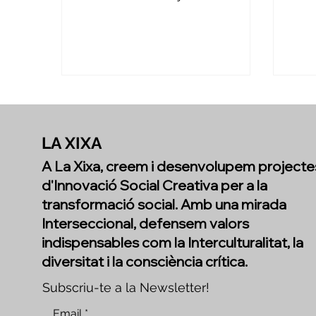
del teatre com a eina de...
diver
LA XIXA
A La Xixa, creem i desenvolupem projecte
d'Innovació Social Creativa per a la
transformació social. Amb una mirada
Interseccional, defensem valors
indispensables com la Interculturalitat, la
diversitat i la consciència crítica.
Subscriu-te a la Newsletter!
Email
*