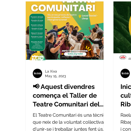
La Xixa
May 15, 2023
📢 Aquest divendres
Ini
comença el Taller de
cul
Teatre Comunitari del
Rib
Raela'T!! 🔥
El Teatre Comunitari és una tècnica
Raela
que neix de la voluntat col·lectiva
Riba
d'unir-se i treballar juntes fent ús
i con