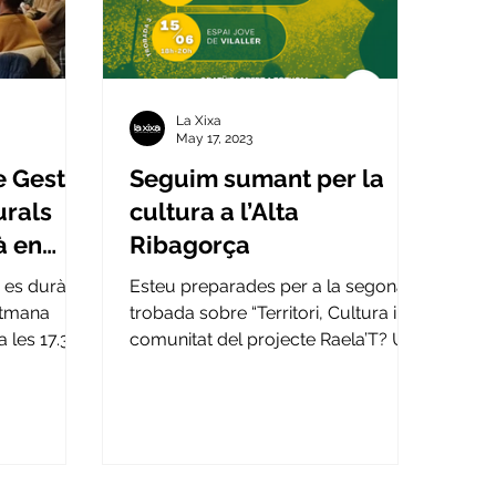
La Xixa
May 17, 2023
e Gestió
Seguim sumant per la
urals
cultura a l’Alta
à en
Ribagorça
 ​es durà a
Esteu preparades per a la segona
etmana
trobada sobre “Territori, Cultura i
 les 17.30
comunitat del projecte Raela’T? Us
esperem demà, 18 de maig, a...