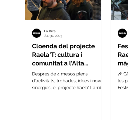
La Xixa
Jul 30, 2023
Cloenda del projecte
Fes
Raela'T: cultura i
Rae
comunitat a l’Alta
màg
Ribagorça 👏 🌱
Després de 4 mesos plens
🎉 G
d'activitats, trobades, idees i noves
les 
sinergies, el projecte Raela’T arriba
Festi
al seu final amb l'objectiu de...
ser 