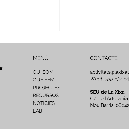
sificació i consolidació de...
MENÚ
CONTACTE
s
activitats@laxixa
QUI SOM
Whatsapp
: +34 6
QUÈ FEM
PROJECTES
SEU de La Xixa
RECURSOS
C/ de l'Artesania,
NOTÍCIES
Nou Barris, 0804
LAB