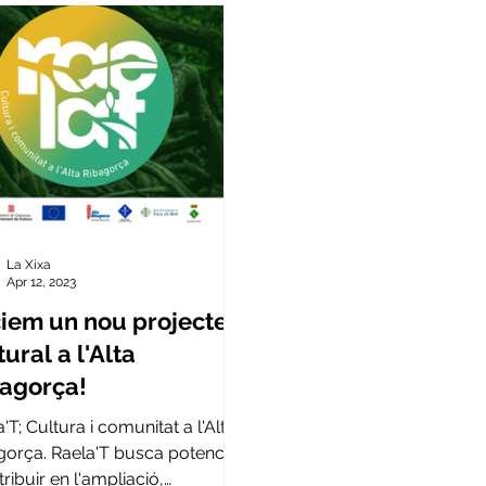
La Xixa
Apr 12, 2023
ciem un nou projecte
tural a l'Alta
agorça!
'T; Cultura i comunitat a l'Alta
gorça. Raela'T busca potenciar
tribuir en l'ampliació,