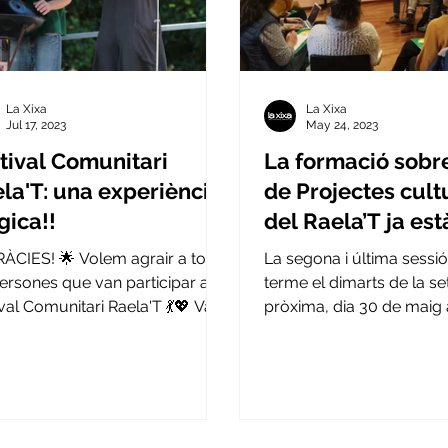
La Xixa
La Xixa
Jul 17, 2023
May 24, 2023
tival Comunitari
La formació sobr
la'T: una experiència
de Projectes cult
ica!!
del Raela’T ja est
marxa!🔥
RÀCIES! 🌟 Volem agrair a totes
La segona i última sessió​
persones que van participar al
terme el dimarts de la s
val Comunitari Raela'T 💃💖 Va
pròxima, dia 30 de maig a
una experiència màgica...
h al local social d'Erill la...