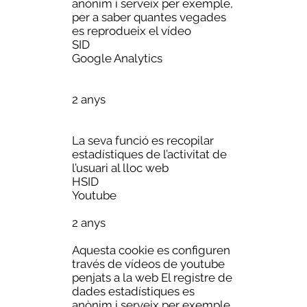
anònim i serveix per exemple,
per a saber quantes vegades
es reprodueix el vídeo
SID
Google Analytics
2 anys
La seva funció es recopilar
estadístiques de l’activitat de
l’usuari al lloc web
HSID
Youtube
2 anys
Aquesta cookie es configuren
través de vídeos de youtube
penjats a la web El registre de
dades estadístiques es
anònim i serveix per exemple,