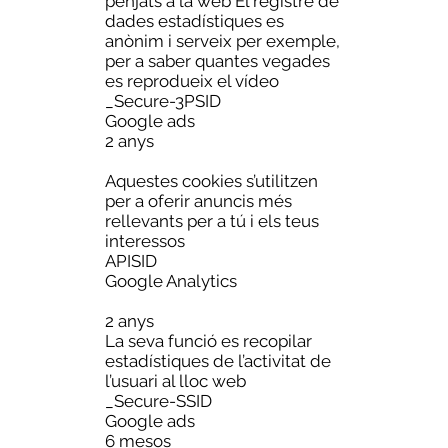
penjats a la web El registre de
dades estadístiques es
anònim i serveix per exemple,
per a saber quantes vegades
es reprodueix el vídeo
_Secure-3PSID
Google ads
2 anys
Aquestes cookies s’utilitzen
per a oferir anuncis més
rellevants per a tú i els teus
interessos
APISID
Google Analytics
2 anys
La seva funció es recopilar
estadístiques de l’activitat de
l’usuari al lloc web
_Secure-SSID
Google ads
6 mesos