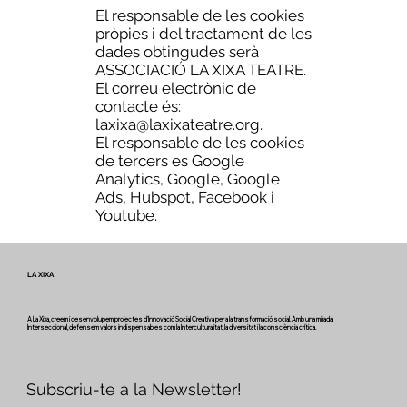
El responsable de les cookies
pròpies i del tractament de les
dades obtingudes serà
ASSOCIACIÓ LA XIXA TEATRE.
El correu electrònic de
contacte és:
laxixa@laxixateatre.org
.
El responsable de les cookies
de tercers es Google
Analytics, Google, Google
Ads, Hubspot, Facebook i
Youtube.
LA XIXA
A La Xixa, creem i desenvolupem projectes d'Innovació Social Creativa per a la transformació social. Amb una mirada
Interseccional, defensem valors indispensables com la Interculturalitat, la diversitat i la consciència crítica.
Subscriu-te a la Newsletter!