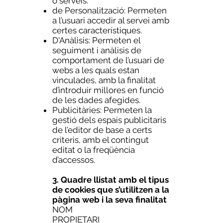
o serveis.
de Personalització: Permeten
a l’usuari accedir al servei amb
certes característiques.
D'Anàlisis: Permeten el
seguiment i anàlisis de
comportament de l’usuari de
webs a les quals estan
vinculades, amb la finalitat
d’introduir millores en funció
de les dades afegides.
Publicitàries: Permeten la
gestió dels espais publicitaris
de l’editor de base a certs
criteris, amb el contingut
editat o la freqüència
d’accessos.
3. Quadre llistat amb el tipus
de cookies que s’utilitzen a la
pàgina web i la seva finalitat
NOM
PROPIETARI