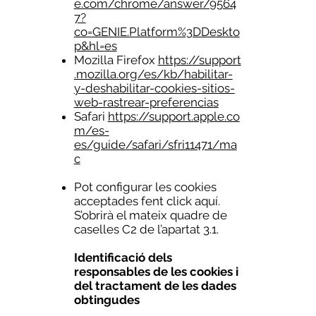
e.com/chrome/answer/9564
7?
co=GENIE.Platform%3DDeskto
p&hl=es
Mozilla Firefox
https://support
.mozilla.org/es/kb/habilitar-
y-deshabilitar-cookies-sitios-
web-rastrear-preferencias
Safari
https://support.apple.co
m/es-
es/guide/safari/sfri11471/ma
c
Pot configurar les cookies
acceptades fent click aquí.
S’obrirà el mateix quadre de
caselles C2 de l’apartat 3.1.
Identificació dels
responsables de les cookies i
del tractament de les dades
obtingudes