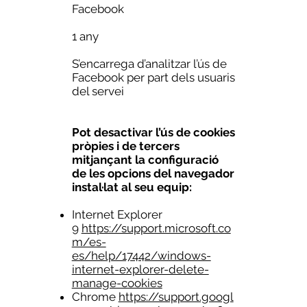
Facebook
1 any
S’encarrega d’analitzar l’ús de
Facebook per part dels usuaris
del servei
Pot desactivar l’ús de cookies
pròpies i de tercers
mitjançant la configuració
de les opcions del navegador
instal·lat al seu equip:
Internet Explorer
9
https://support.microsoft.co
m/es-
es/help/17442/windows-
internet-explorer-delete-
manage-cookies
Chrome
https://support.googl