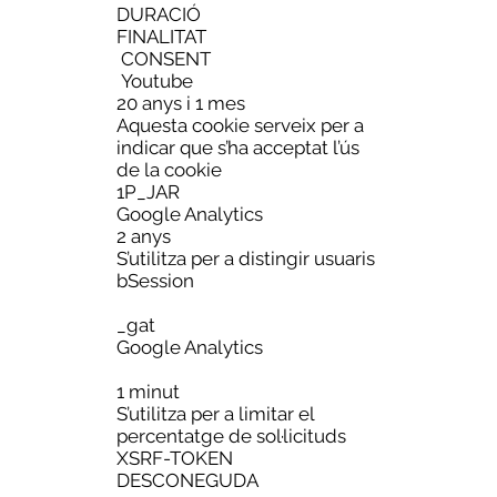
DURACIÓ
FINALITAT
CONSENT
Youtube
20 anys i 1 mes
Aquesta cookie serveix per a
indicar que s’ha acceptat l’ús
de la cookie
1P_JAR
Google Analytics
2 anys
S’utilitza per a distingir usuaris
bSession
_gat
Google Analytics
1 minut
S’utilitza per a limitar el
percentatge de sol·licituds
XSRF-TOKEN
DESCONEGUDA