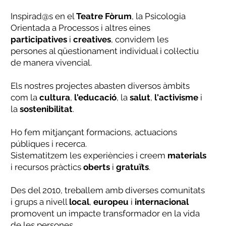
Inspirad@s en el
Teatre
Fòrum
, la Psicologia
Orientada a Processos i altres eines
participatives
i
creatives
, convidem les
persones al qüestionament individual i col·lectiu
de manera vivencial.
Els nostres projectes abasten diversos àmbits
com la
cultura
,
l'educació
, la
salut
,
l'activisme
i
la
sostenibilitat
.
Ho fem mitjançant formacions, actuacions
públiques i recerca.
Sistematitzem les experiències i creem
materials
i recursos pràctics
oberts
i
gratuïts
.
Des del 2010, treballem amb diverses comunitats
i grups a nivell
local
,
europeu
i
internacional
promovent un impacte transformador en la vida
de les persones.