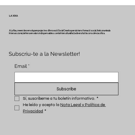
LA XIXA
A La Xixa, creem i desenvolupem projectes d'Innovació Social Creativa per a la transformació social. Amb una mirada
Interseccional, defensem valors indispensables com la Interculturalitat, la diversitat i la consciència crítica.
Subscriu-te a la Newsletter!
Email
*
Subscribe
Sí, suscríbeme a tu boletín informativo.
*
He leído y acepto la 
Nota Legal y Política de 
Privacidad
*