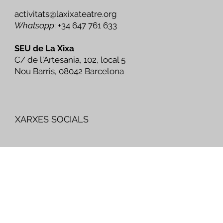
CONTACTE
activitats@laxixateatre.org
Whatsapp
: +34 647 761 633
SEU de La Xixa
C/ de l'Artesania, 102, local 5
Nou Barris, 08042 Barcelona
XARXES SOCIALS
Canal Difusió La Xixa