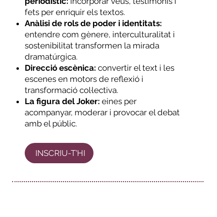
periodístic:
incorporar veus, testimonis i
fets per enriquir els textos.
Anàlisi de rols de poder i identitats:
entendre com gènere, interculturalitat i
sostenibilitat transformen la mirada
dramatúrgica.
Direcció escènica:
convertir el text i les
escenes en motors de reflexió i
transformació col·lectiva.
La figura del Joker:
eines per
acompanyar, moderar i provocar el debat
amb el públic.
INSCRIU-T'HI