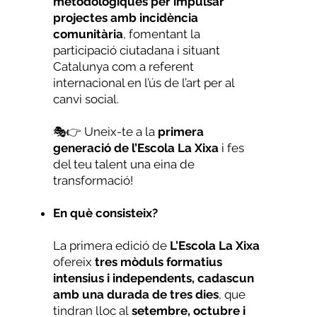
metodològiques per impulsar
projectes amb incidència
comunitària
, fomentant la
participació ciutadana i situant
Catalunya com a referent
internacional en l’ús de l’art per al
canvi social.
🎭👉 Uneix-te a la
primera
generació de l’Escola La Xixa
i fes
del teu talent una eina de
transformació!
En què consisteix?
La primera edició de
L'Escola La Xixa
ofereix
tres mòduls formatius
intensius i independents, cadascun
amb una durada de tres dies
, que
tindran lloc al
setembre, octubre i