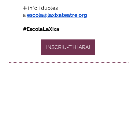
➕ info i dubtes
a
escola@laxixateatre.org
#EscolaLaXixa
INSCRIU-T'HI ARA!