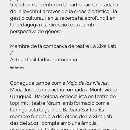
trajectòria se centra en la participació ciutadana
de la joventut a través de la creació artística i la
gestió cultural, i en la recerca ha aprofundit en
la pedagogia i la direcció teatral amb
perspectiva de gènere.
Membre de la companya de teatre La Xixa Lab
/
Actriu i facilitadora autònoma
María José Silva
Coneguda també com a
Majo de las Nieves
,
María José és una actriu formada a Montevideo
(Uruguai) i Barcelona, especialista en teatre de
l’oprimit i teatre fòrum, amb formació com a
kuringa sota la guia de Bárbara Santos. És
membre fundadora de l’elenc de La Xixa Lab
des del 2021 i compta amb una àmplia
experiència en teatre comunitari i processos de