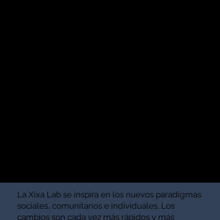
la velocidad y virtualidad de los tiempos
actuales.
Estamos en constante búsqueda y evolución, sin
dejar de formar a nuestros artistas y
manteniéndonos abiertas a las nuevas
oportunidades que nos depara el destino.
La Xixa Lab se inspira en los nuevos paradigmas
sociales, comunitarios e individuales. Los
cambios son cada vez más rápidos y más