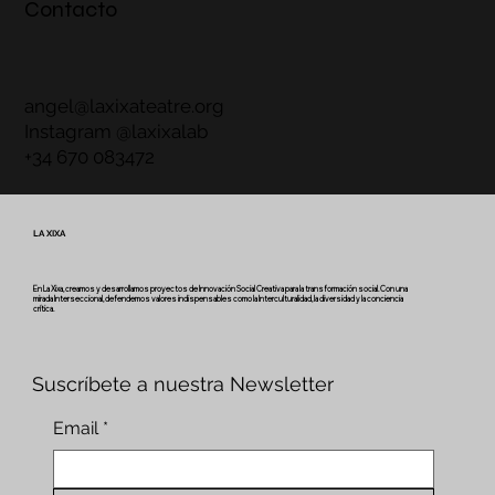
Contacto
angel@laxixateatre.org
Instagram @laxixalab
+34 670 083472
LA XIXA
En La Xixa, creamos y desarrollamos proyectos de Innovación Social Creativa para la transformación social. Con una
mirada Interseccional, defendemos valores indispensables como la Interculturalidad, la diversidad y la conciencia
crítica.
Suscríbete a nuestra Newsletter
Email
*