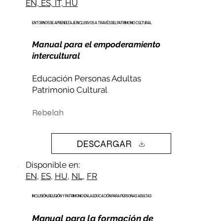
EN, ES, IT, HU
ENTORNOS DE APRENDIZAJE INCLUSIVOS A TRAVÉS DEL PATRIMONIO CULTURAL
Manual para el empoderamiento
intercultural
Educación Personas Adultas
Patrimonio Cultural
Rebelah
DESCARGAR
Disponible en:
EN
,
ES
,
HU
,
NL
,
FR
INCLUSIÓN, RELIGIÓN Y PATRIMONIO EN LA EDUCACIÓN PARA PERSONAS ADULTAS
Manual para la formación de