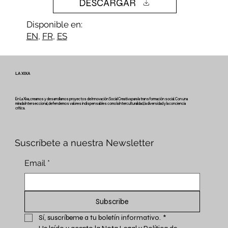
DESCARGAR
Disponible en:
EN
,
FR
,
ES
LA XIXA
En La Xixa, creamos y desarrollamos proyectos de Innovación Social Creativa para la transformación social. Con una
mirada Interseccional, defendemos valores indispensables como la Interculturalidad, la diversidad y la conciencia
crítica.
Suscríbete a nuestra Newsletter
Email
*
Subscribe
Sí, suscríbeme a tu boletín informativo.
*