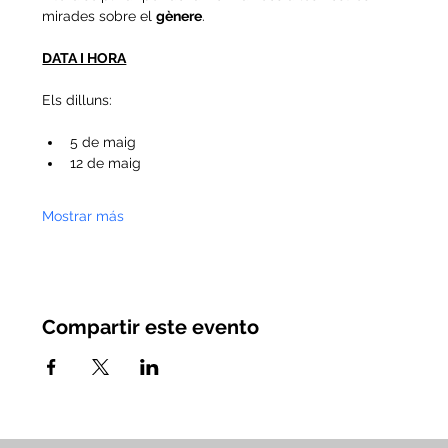
mirades sobre el 
gènere
. 
DATA I HORA
Els dilluns: 
5 de maig
12 de maig
Mostrar más
Compartir este evento