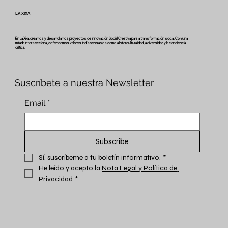
LA XIXA
En La Xixa, creamos y desarrollamos proyectos de Innovación Social Creativa para la transformación social. Con una
mirada Interseccional, defendemos valores indispensables como la Interculturalidad, la diversidad y la conciencia
crítica.
Suscríbete a nuestra Newsletter
Email
*
Subscribe
Sí, suscríbeme a tu boletín informativo.
*
He leído y acepto la 
Nota Legal y Política de 
Privacidad
*