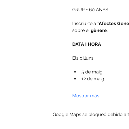
GRUP + 60 ANYS
Inscriu-te a "
Afectes Gene
sobre el 
gènere
. 
DATA I HORA
Els dilluns: 
5 de maig
12 de maig
Mostrar más
Google Maps se bloqueó debido a tus