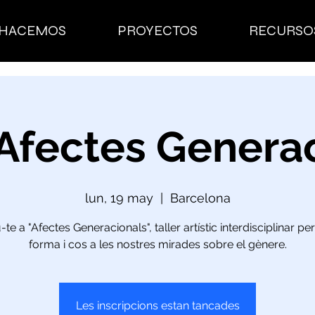
 HACEMOS
PROYECTOS
RECURSO
 Afectes Genera
lun, 19 may
  |  
Barcelona
u-te a "Afectes Generacionals", taller artístic interdisciplinar pe
forma i cos a les nostres mirades sobre el gènere.
Les inscripcions estan tancades