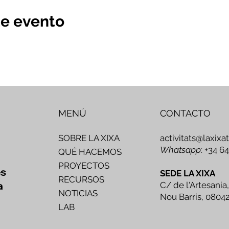
te evento
MENÚ
CONTACTO
activitats@laxixa
SOBRE LA XIXA
Whatsapp
: +34 6
QUÉ HACEMOS
PROYECTOS
es
SEDE LA XIXA
RECURSOS
a
C/ de l'Artesania,
NOTICIAS
Nou Barris, 0804
LAB