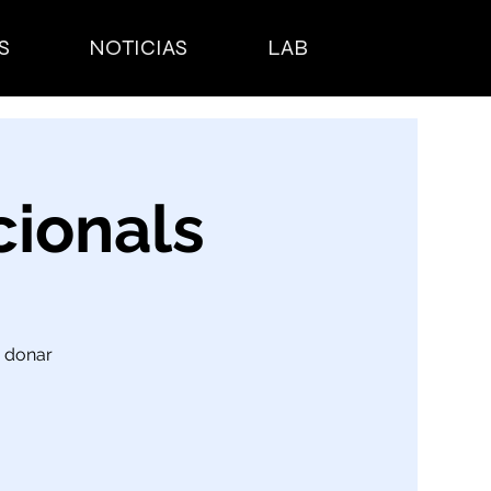
S
NOTICIAS
LAB
cionals
r donar