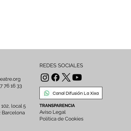
REDES SOCIALES
teatre.org
47 76 16 33
Canal Difusión La Xixa
 102, local 5
TRANSPARENCIA
Aviso Legal
2 Barcelona
Política de Cookies