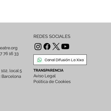
rramos un nuevo
dulo del proyecto
ola La Xixa ,
mpartimos algunos
alles de los
oyectos en lo que
rticipamos
REDES SOCIALES
tualmente y seguimos
vando el teatro foro a
teatre.org
 plazas, mercados y
47 76 16 33
munidades de
Canal Difusión La Xixa
alunya, con las
esentaciones de la
 102, local 5
TRANSPARENCIA
xa Lab. ¡Descubre esto
Aviso Legal
más en nuestro
2 Barcelona
etín!...
Política de Cookies