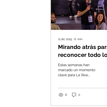
11 dic 2025
∙
6
min
Mirando atrás par
reconocer todo l
que hemos cread
Estas semanas han
juntas
marcado un momento
clave para La Xixa:
hemos cerrado las
últimas sesiones de la
primera edición de la
Escola La Xixa y hemos
6
0
celebrado la Masterclass
de Teatro Foro