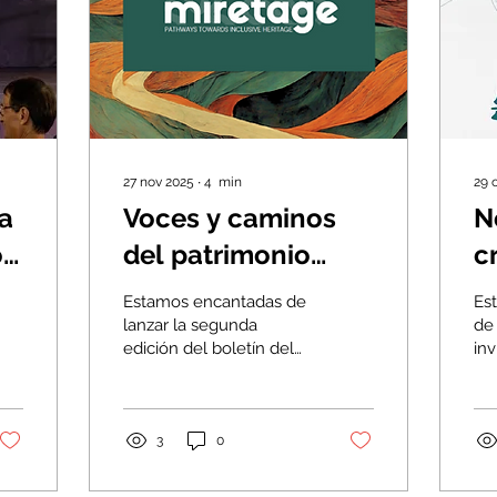
27 nov 2025
∙
4
min
29 
a
Voces y caminos
N
o
del patrimonio
c
o
intangible - Boletín
t
Estamos encantadas de
Es
#2 del proyecto
lanzar la segunda
de
edición del boletín del
inv
Miretage
proyecto MIRETAGE,
ref
repleto de novedades
pod
emocionantes sobre el
co
proyecto “European
nu
3
0
Pathways to Minority
Ma
Religious Heritage:
For