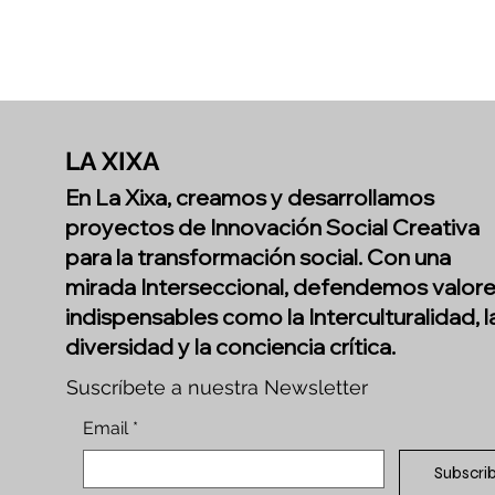
Intercultural 2025 ,
reafirmando procesos y
aprendizajes
compartidos. También
hemos llevado a cabo
nuevas presentaciones
de teatro foro en
LA XIXA
distintos territorios y
En La Xixa, creamos y desarrollamos
hemos continuado
impulsando proyectos
proyectos de Innovación Social Creativa
europeos , generando
para la transformación social. Con una
además recursos de uso
mirada Interseccional, defendemos valor
libre que amplían las
indispensables como la Interculturalidad, l
posibilidades de trabajo
comunitario y...
diversidad y la conciencia crítica.
Suscríbete a nuestra Newsletter
Email
*
Subscri