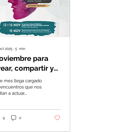
oct 2025
∙
5
min
oviembre para
rear, compartir y
ransformar
te mes llega cargado
 encuentros que nos
itan a actuar,
lexionar y celebrar el
er del teatro y el arte
munitario. Vuelve
estra querida
9
0
sterclass de Teatro
o Intercultural ,