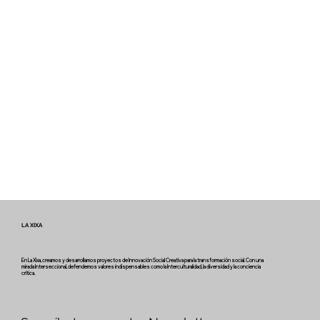
LA XIXA
En La Xixa, creamos y desarrollamos proyectos de Innovación Social Creativa para la transformación social. Con una
mirada Interseccional, defendemos valores indispensables como la Interculturalidad, la diversidad y la conciencia
crítica.