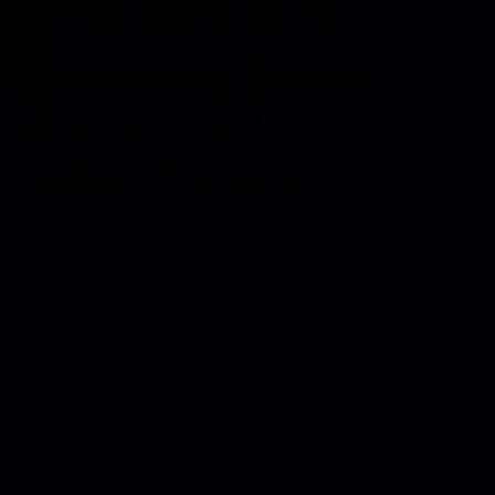
entidades de la
Economía Social
Un proyecto de La Xixa para acercar la
inteligencia artificial ética y responsable a las
entidades
de la
economía
social
.