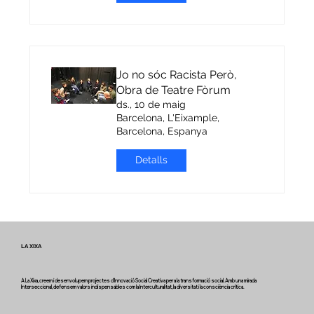
Jo no sóc Racista Però,
Obra de Teatre Fòrum
ds., 10 de maig
Barcelona, L'Eixample,
Barcelona, Espanya
Detalls
LA XIXA
A La Xixa, creem i desenvolupem projectes d'Innovació Social Creativa per a la transformació social. Amb una mirada
Interseccional, defensem valors indispensables com la Interculturalitat, la diversitat i la consciència crítica.