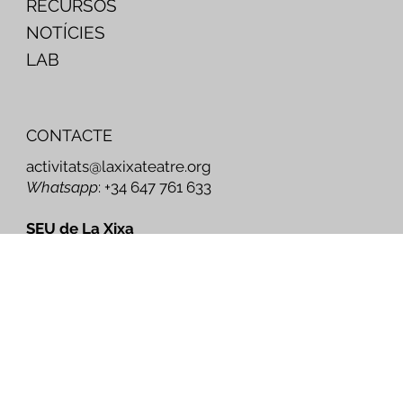
RECURSOS
NOTÍCIES
LAB
CONTACTE
activitats@laxixateatre.org
Whatsapp
: +34 647 761 633
SEU de La Xixa
C/ de l'Artesania, 102, local 5
Nou Barris, 08042 Barcelona
XARXES SOCIALS