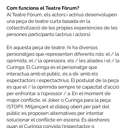
Com funciona el Teatre Fòrum?
Al Teatre Fòrum, els actors i actrius desenvolupen
una peça de teatre curta basada en la
col·lectivització de les pròpies experiències de les
persones participants (actrius i actors).
En aquesta peça de teatre, hi ha diversos
personatges que representen diferents rols: el / la
oprimida, el / la opressora, els / les aliades i el / la
Curinga. El Curinga és el personatge que
interactua amb el públic, és a dir, amb els
espectactors i espectactrius. El postulat de la peça
és que el / la oprimida sempre té capacitat d'acció
per enfrontar a l'opressor / a. En el moment de
major conflicte, el Joker o Curinga para la peça
(STOP!). Mitjançant el diàleg obert per part del
públic es proposen alternatives per intentar
solucionar el conflicte en escena. És aleshores
quan el Curinga convida l'espectactor o