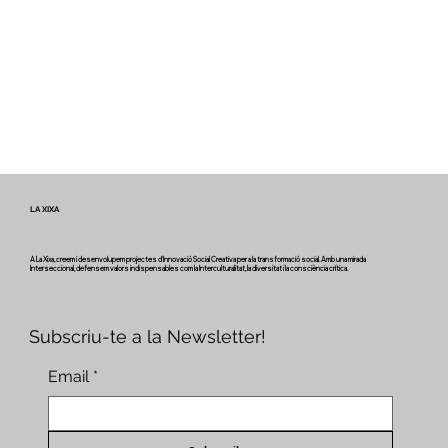
LA XIXA
A La Xixa, creem i desenvolupem projectes d'Innovació Social Creativa per a la transformació social. Amb una mirada
Interseccional, defensem valors indispensables com la Interculturalitat, la diversitat i la consciència crítica.
Subscriu-te a la Newsletter!
Email
*