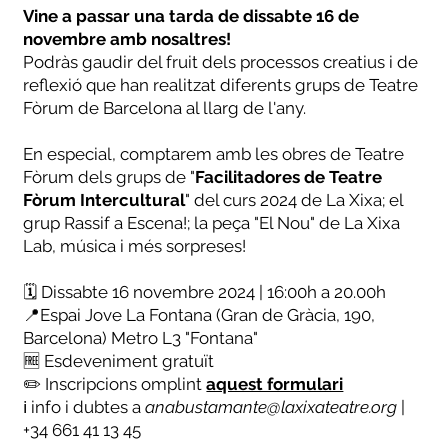
Vine a passar una tarda de dissabte 16 de
novembre amb nosaltres!
Podràs gaudir del fruit dels processos creatius i de
reflexió que han realitzat diferents grups de Teatre
Fòrum de Barcelona al llarg de l'any.
En especial, comptarem amb les obres de Teatre
Fòrum dels grups de "
Facilitadores de Teatre
Fòrum Intercultural
" del curs 2024 de La Xixa; el
grup Rassif a Escena!; la peça "El Nou" de La Xixa
Lab, música i més sorpreses!
🗓 Dissabte 16 novembre 2024 | 16:00h a 20.00h
📍Espai Jove La Fontana (Gran de Gràcia, 190,
Barcelona) Metro L3 "Fontana"
🆓 Esdeveniment gratuït
✏️ Inscripcions omplint
aquest formulari
ℹ️ info i dubtes a
anabustamante@laxixateatre.org
|
+34 661 41 13 45