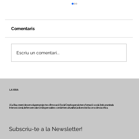
Comentaris
Escriu un comentari...
Veus i camins del patrimoni intangible
- Butlletí #2 del projecte Miretage
LA XIXA
A La Xixa, creem i desenvolupem projectes d'Innovació Social Creativa per a la transformació social. Amb una mirada
Interseccional, defensem valors indispensables com la Interculturalitat, la diversitat i la consciència crítica.
Subscriu-te a la Newsletter!