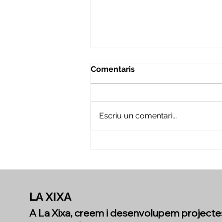
Comentaris
Escriu un comentari...
Mirant enrere per
reconèixer tot el que hem
creat juntes
LA XIXA
A La Xixa, creem i desenvolupem projecte