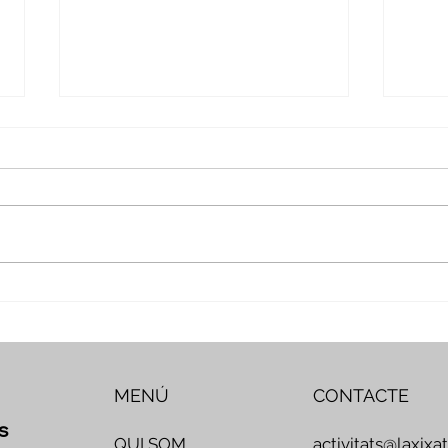
Veus i camins del patrimoni
Nove
intangible - Butlletí #2 del
comp
projecte Miretage
MENÚ
CONTACTE
s
activitats@laxixa
QUI SOM