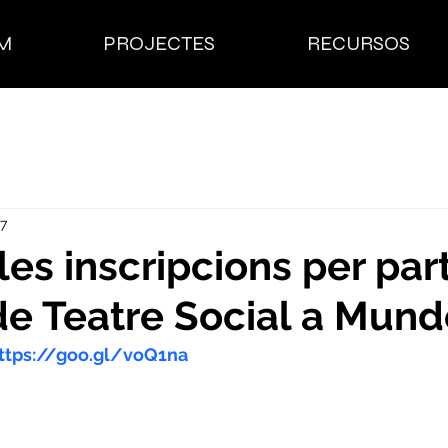
M
PROJECTES
RECURSOS
17
les inscripcions per part
de Teatre Social a Mund
ttps://goo.gl/voQ1na