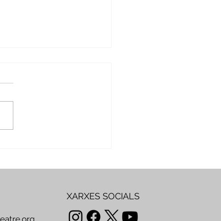
mbre per crear,
artir i transformar
XARXES SOCIALS
teatre.org